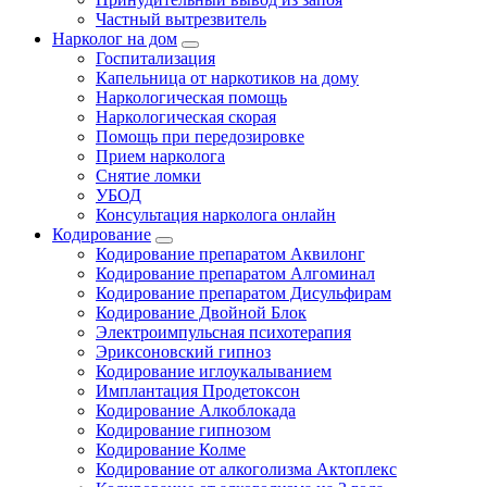
Частный вытрезвитель
Нарколог на дом
Госпитализация
Капельница от наркотиков на дому
Наркологическая помощь
Наркологическая скорая
Помощь при передозировке
Прием нарколога
Снятие ломки
УБОД
Консультация нарколога онлайн
Кодирование
Кодирование препаратом Аквилонг
Кодирование препаратом Алгоминал
Кодирование препаратом Дисульфирам
Кодирование Двойной Блок
Электроимпульсная психотерапия
Эриксоновский гипноз
Кодирование иглоукалыванием
Имплантация Продетоксон
Кодирование Алкоблокада
Кодирование гипнозом
Кодирование Колме
Кодирование от алкоголизма Актоплекс