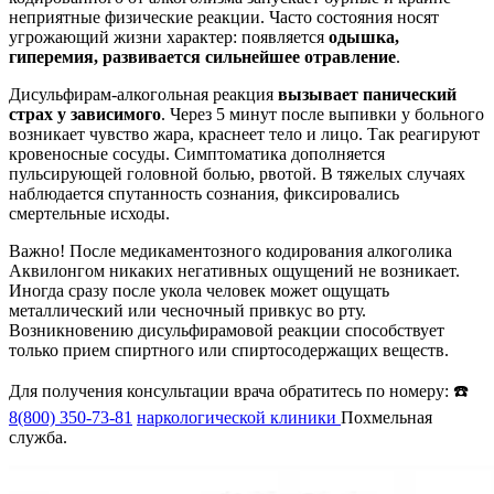
неприятные физические реакции. Часто состояния носят
угрожающий жизни характер: появляется
одышка,
гиперемия, развивается сильнейшее отравление
.
Дисульфирам-алкогольная реакция
вызывает панический
страх у зависимого
. Через 5 минут после выпивки у больного
возникает чувство жара, краснеет тело и лицо. Так реагируют
кровеносные сосуды. Симптоматика дополняется
пульсирующей головной болью, рвотой. В тяжелых случаях
наблюдается спутанность сознания, фиксировались
смертельные исходы.
Важно! После медикаментозного кодирования алкоголика
Аквилонгом никаких негативных ощущений не возникает.
Иногда сразу после укола человек может ощущать
металлический или чесночный привкус во рту.
Возникновению дисульфирамовой реакции способствует
только прием спиртного или спиртосодержащих веществ.
Для получения консультации врача обратитесь по номеру: ☎️
8(800) 350-73-81
наркологической клиники
Похмельная
служба.