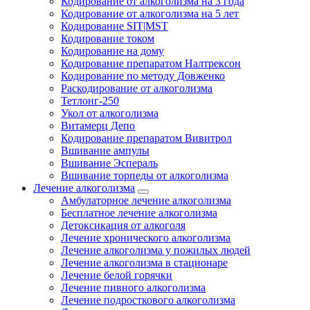
Кодирование от алкоголизма на 3 года
Кодирование от алкоголизма на 5 лет
Кодирование SIT|MST
Кодирование током
Кодирование на дому
Кодирование препаратом Налтрексон
Кодирование по методу Довженко
Раскодирование от алкоголизма
Тетлонг-250
Укол от алкоголизма
Витамерц Депо
Кодирование препаратом Вивитрол
Вшивание ампулы
Вшивание Эспераль
Вшивание торпеды от алкоголизма
Лечение алкоголизма
Амбулаторное лечение алкоголизма
Бесплатное лечение алкоголизма
Детоксикация от алкоголя
Лечение хронического алкоголизма
Лечение алкоголизма у пожилых людей
Лечение алкоголизма в стационаре
Лечение белой горячки
Лечение пивного алкоголизма
Лечение подросткового алкоголизма