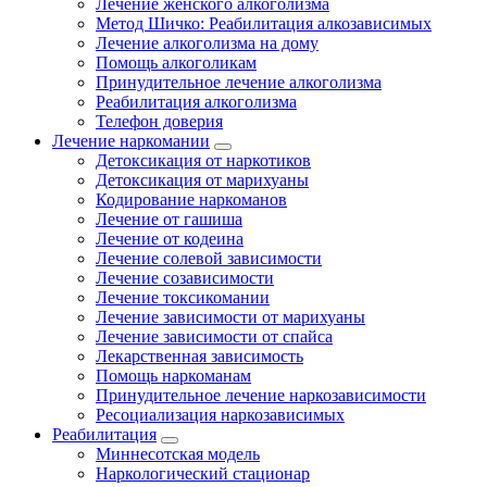
Лечение женского алкоголизма
Метод Шичко: Реабилитация алкозависимых
Лечение алкоголизма на дому
Помощь алкоголикам
Принудительное лечение алкоголизма
Реабилитация алкоголизма
Телефон доверия
Лечение наркомании
Детоксикация от наркотиков
Детоксикация от марихуаны
Кодирование наркоманов
Лечение от гашиша
Лечение от кодеина
Лечение солевой зависимости
Лечение созависимости
Лечение токсикомании
Лечение зависимости от марихуаны
Лечение зависимости от спайса
Лекарственная зависимость
Помощь наркоманам
Принудительное лечение наркозависимости
Ресоциализация наркозависимых
Реабилитация
Миннесотская модель
Наркологический стационар