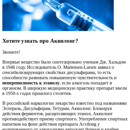
Хотите узнать про Аквилонг?
Звоните!
Впервые вещество было синтезировано ученым Дж. Хальдом
в 1946 году. Исследователь О. Martensen-Larsen заявил о
сенсибилизирующих свойствах дисульфирама, то есть
способности развивать повышенную чувствительность и
непереносимость к этанолу
, если алкоголь попадает в
организм. В широкую медицинскую практику препарат ввели
в 1950-х годах прошлого столетия.
В российской наркологии лекарство известно под названиями
Эспераль, Дисульфирам, Тетурам, Аквилонг. Блокируя
действия ферментов, расщепляющих этанол, Аквилонг
противодействует приему спиртного. Употребление спиртных
напитков на фоне действия препарата Acvilong у
кодированного от алкоголизма запускает бурные и крайне