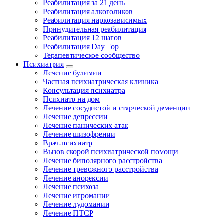
Реабилитация за 21 день
Реабилитация алкоголиков
Реабилитация наркозависимых
Принудительная реабилитация
Реабилитация 12 шагов
Реабилитация Day Top
Терапевтическое сообщество
Психиатрия
Лечение булимии
Частная психиатрическая клиника
Консультация психиатра
Психиатр на дом
Лечение сосудистой и старческой деменции
Лечение депрессии
Лечение панических атак
Лечение шизофрении
Врач-психиатр
Вызов скорой психиатрической помощи
Лечение биполярного расстройства
Лечение тревожного расстройства
Лечение анорексии
Лечение психоза
Лечение игромании
Лечение лудомании
Лечение ПТСР