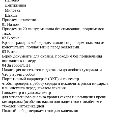
Нагаево
Дмитриевка
Миловка
Шакша
Приедем незаметно
01
На дом
Приедем за 20 минут, машина без символики, поднимемся
тихо.
02
В офис
Врач в гражданской одежде, заходит под видом знакомого/
консультанта, полная тайна перед коллегами.
03
В отель
Берем документы для охраны, проходим без привлечения
внимания к номеру.
04
За город/СНТ
Навигация по гео-точке, доезжаем до любого хутора/дачи.
Что у врача с собой
Портативный кардиограф (ЭКГ) и тонометр
чтобы проверить работу сердца и исключить риски инфаркта
или инсульта перед началом лечения
Глюкометр и пульсоксиметр
для мгновенного анализа уровня сахара и насыщения крови
кислородом (особенно важно для пациентов с диабетом и
тяжелой интоксикацией
Полный набор медикаментов для капельниц