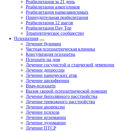
Реабилитация за 21 день
Реабилитация алкоголиков
Реабилитация наркозависимых
Принудительная реабилитация
Реабилитация 12 шагов
Реабилитация Day Top
Терапевтическое сообщество
Психиатрия
Лечение булимии
Частная психиатрическая клиника
Консультация психиатра
Психиатр на дом
Лечение сосудистой и старческой деменции
Лечение депрессии
Лечение панических атак
Лечение шизофрении
Врач-психиатр
Вызов скорой психиатрической помощи
Лечение биполярного расстройства
Лечение тревожного расстройства
Лечение анорексии
Лечение психоза
Лечение игромании
Лечение лудомании
Лечение ПТСР