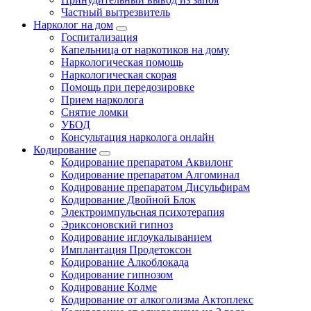
Частный вытрезвитель
Нарколог на дом
Госпитализация
Капельница от наркотиков на дому
Наркологическая помощь
Наркологическая скорая
Помощь при передозировке
Прием нарколога
Снятие ломки
УБОД
Консультация нарколога онлайн
Кодирование
Кодирование препаратом Аквилонг
Кодирование препаратом Алгоминал
Кодирование препаратом Дисульфирам
Кодирование Двойной Блок
Электроимпульсная психотерапия
Эриксоновский гипноз
Кодирование иглоукалыванием
Имплантация Продетоксон
Кодирование Алкоблокада
Кодирование гипнозом
Кодирование Колме
Кодирование от алкоголизма Актоплекс