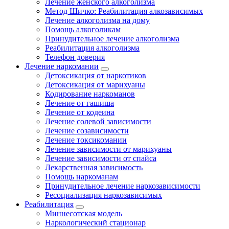
Лечение женского алкоголизма
Метод Шичко: Реабилитация алкозависимых
Лечение алкоголизма на дому
Помощь алкоголикам
Принудительное лечение алкоголизма
Реабилитация алкоголизма
Телефон доверия
Лечение наркомании
Детоксикация от наркотиков
Детоксикация от марихуаны
Кодирование наркоманов
Лечение от гашиша
Лечение от кодеина
Лечение солевой зависимости
Лечение созависимости
Лечение токсикомании
Лечение зависимости от марихуаны
Лечение зависимости от спайса
Лекарственная зависимость
Помощь наркоманам
Принудительное лечение наркозависимости
Ресоциализация наркозависимых
Реабилитация
Миннесотская модель
Наркологический стационар