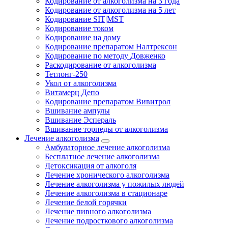
Кодирование от алкоголизма на 3 года
Кодирование от алкоголизма на 5 лет
Кодирование SIT|MST
Кодирование током
Кодирование на дому
Кодирование препаратом Налтрексон
Кодирование по методу Довженко
Раскодирование от алкоголизма
Тетлонг-250
Укол от алкоголизма
Витамерц Депо
Кодирование препаратом Вивитрол
Вшивание ампулы
Вшивание Эспераль
Вшивание торпеды от алкоголизма
Лечение алкоголизма
Амбулаторное лечение алкоголизма
Бесплатное лечение алкоголизма
Детоксикация от алкоголя
Лечение хронического алкоголизма
Лечение алкоголизма у пожилых людей
Лечение алкоголизма в стационаре
Лечение белой горячки
Лечение пивного алкоголизма
Лечение подросткового алкоголизма