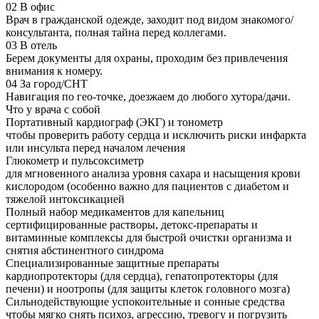
02
В офис
Врач в гражданской одежде, заходит под видом знакомого/
консультанта, полная тайна перед коллегами.
03
В отель
Берем документы для охраны, проходим без привлечения
внимания к номеру.
04
За город/СНТ
Навигация по гео-точке, доезжаем до любого хутора/дачи.
Что у врача с собой
Портативный кардиограф (ЭКГ) и тонометр
чтобы проверить работу сердца и исключить риски инфаркта
или инсульта перед началом лечения
Глюкометр и пульсоксиметр
для мгновенного анализа уровня сахара и насыщения крови
кислородом (особенно важно для пациентов с диабетом и
тяжелой интоксикацией
Полный набор медикаментов для капельниц
сертифицированные растворы, детокс-препараты и
витаминные комплексы для быстрой очистки организма и
снятия абстинентного синдрома
Специализированные защитные препараты
кардиопротекторы (для сердца), гепатопротекторы (для
печени) и ноотропы (для защиты клеток головного мозга)
Сильнодействующие успокоительные и сонные средства
чтобы мягко снять психоз, агрессию, тревогу и погрузить