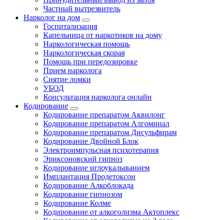
Частный вытрезвитель
Нарколог на дом
Госпитализация
Капельница от наркотиков на дому
Наркологическая помощь
Наркологическая скорая
Помощь при передозировке
Прием нарколога
Снятие ломки
УБОД
Консультация нарколога онлайн
Кодирование
Кодирование препаратом Аквилонг
Кодирование препаратом Алгоминал
Кодирование препаратом Дисульфирам
Кодирование Двойной Блок
Электроимпульсная психотерапия
Эриксоновский гипноз
Кодирование иглоукалыванием
Имплантация Продетоксон
Кодирование Алкоблокада
Кодирование гипнозом
Кодирование Колме
Кодирование от алкоголизма Актоплекс