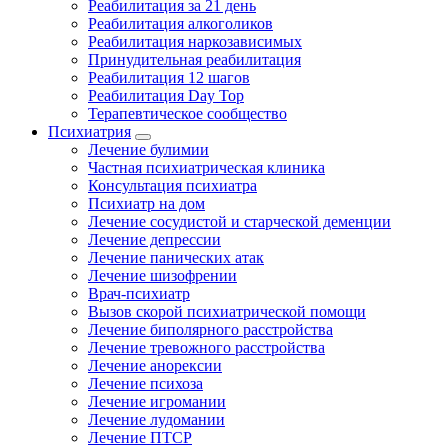
Реабилитация за 21 день
Реабилитация алкоголиков
Реабилитация наркозависимых
Принудительная реабилитация
Реабилитация 12 шагов
Реабилитация Day Top
Терапевтическое сообщество
Психиатрия
Лечение булимии
Частная психиатрическая клиника
Консультация психиатра
Психиатр на дом
Лечение сосудистой и старческой деменции
Лечение депрессии
Лечение панических атак
Лечение шизофрении
Врач-психиатр
Вызов скорой психиатрической помощи
Лечение биполярного расстройства
Лечение тревожного расстройства
Лечение анорексии
Лечение психоза
Лечение игромании
Лечение лудомании
Лечение ПТСР