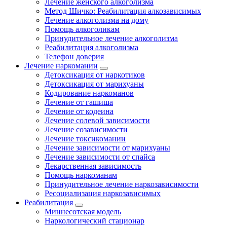
Лечение женского алкоголизма
Метод Шичко: Реабилитация алкозависимых
Лечение алкоголизма на дому
Помощь алкоголикам
Принудительное лечение алкоголизма
Реабилитация алкоголизма
Телефон доверия
Лечение наркомании
Детоксикация от наркотиков
Детоксикация от марихуаны
Кодирование наркоманов
Лечение от гашиша
Лечение от кодеина
Лечение солевой зависимости
Лечение созависимости
Лечение токсикомании
Лечение зависимости от марихуаны
Лечение зависимости от спайса
Лекарственная зависимость
Помощь наркоманам
Принудительное лечение наркозависимости
Ресоциализация наркозависимых
Реабилитация
Миннесотская модель
Наркологический стационар