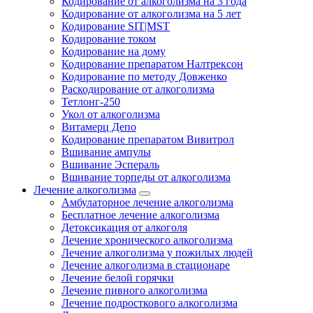
Кодирование от алкоголизма на 3 года
Кодирование от алкоголизма на 5 лет
Кодирование SIT|MST
Кодирование током
Кодирование на дому
Кодирование препаратом Налтрексон
Кодирование по методу Довженко
Раскодирование от алкоголизма
Тетлонг-250
Укол от алкоголизма
Витамерц Депо
Кодирование препаратом Вивитрол
Вшивание ампулы
Вшивание Эспераль
Вшивание торпеды от алкоголизма
Лечение алкоголизма
Амбулаторное лечение алкоголизма
Бесплатное лечение алкоголизма
Детоксикация от алкоголя
Лечение хронического алкоголизма
Лечение алкоголизма у пожилых людей
Лечение алкоголизма в стационаре
Лечение белой горячки
Лечение пивного алкоголизма
Лечение подросткового алкоголизма