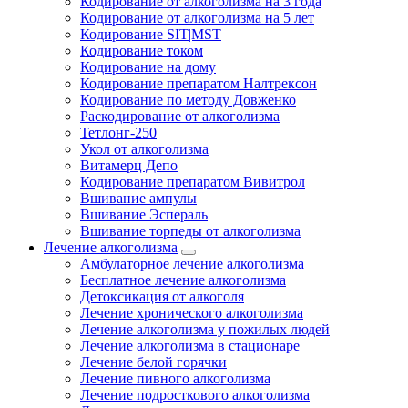
Кодирование от алкоголизма на 3 года
Кодирование от алкоголизма на 5 лет
Кодирование SIT|MST
Кодирование током
Кодирование на дому
Кодирование препаратом Налтрексон
Кодирование по методу Довженко
Раскодирование от алкоголизма
Тетлонг-250
Укол от алкоголизма
Витамерц Депо
Кодирование препаратом Вивитрол
Вшивание ампулы
Вшивание Эспераль
Вшивание торпеды от алкоголизма
Лечение алкоголизма
Амбулаторное лечение алкоголизма
Бесплатное лечение алкоголизма
Детоксикация от алкоголя
Лечение хронического алкоголизма
Лечение алкоголизма у пожилых людей
Лечение алкоголизма в стационаре
Лечение белой горячки
Лечение пивного алкоголизма
Лечение подросткового алкоголизма