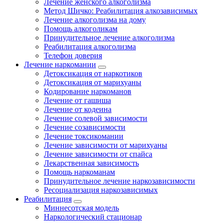
Лечение женского алкоголизма
Метод Шичко: Реабилитация алкозависимых
Лечение алкоголизма на дому
Помощь алкоголикам
Принудительное лечение алкоголизма
Реабилитация алкоголизма
Телефон доверия
Лечение наркомании
Детоксикация от наркотиков
Детоксикация от марихуаны
Кодирование наркоманов
Лечение от гашиша
Лечение от кодеина
Лечение солевой зависимости
Лечение созависимости
Лечение токсикомании
Лечение зависимости от марихуаны
Лечение зависимости от спайса
Лекарственная зависимость
Помощь наркоманам
Принудительное лечение наркозависимости
Ресоциализация наркозависимых
Реабилитация
Миннесотская модель
Наркологический стационар