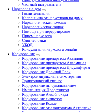
Частный вытрезвитель
Нарколог на дом
Госпитализация
Капельница от наркотиков на дому
Наркологическая помощь
Наркологическая скорая
Помощь при передозировке
Прием нарколога
Снятие ломки
УБОД
Консультация нарколога онлайн
Кодирование
Кодирование препаратом Аквилонг
Кодирование препаратом Алгоминал
Кодирование препаратом Дисульфирам
Кодирование Двойной Блок
Электроимпульсная психотерапия
Эриксоновский гипноз
Кодирование иглоукалыванием
Имплантация Продетоксон
Кодирование Алкоблокада
Кодирование гипнозом
Кодирование Колме
Кодирование от алкоголизма Актоплекс