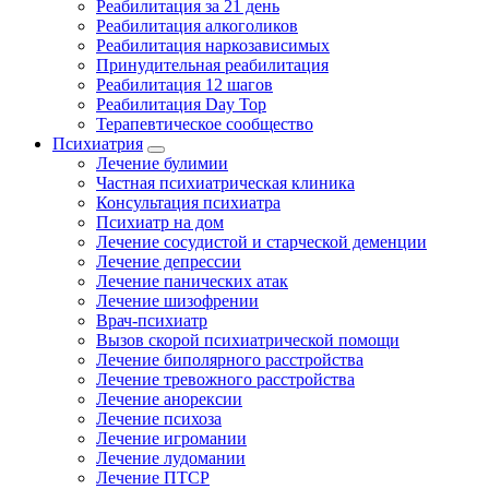
Реабилитация за 21 день
Реабилитация алкоголиков
Реабилитация наркозависимых
Принудительная реабилитация
Реабилитация 12 шагов
Реабилитация Day Top
Терапевтическое сообщество
Психиатрия
Лечение булимии
Частная психиатрическая клиника
Консультация психиатра
Психиатр на дом
Лечение сосудистой и старческой деменции
Лечение депрессии
Лечение панических атак
Лечение шизофрении
Врач-психиатр
Вызов скорой психиатрической помощи
Лечение биполярного расстройства
Лечение тревожного расстройства
Лечение анорексии
Лечение психоза
Лечение игромании
Лечение лудомании
Лечение ПТСР