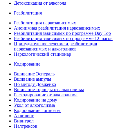
Детоксикация от алкоголя
Реабилитация
Реабилитация наркозависимых
Анонимная реабилитация наркозависимых
Реабилитация зависимых по программе Day Top
Реабилитация зависимых по программе 12 шагов
Принудительное лечение и реабилитация
наркозависимых и алкоголиков
Наркологический стационар
Кодирование
Вшивание Эспераль
Вшивание ампулы
По методу Довженко
Вшивание торпеды от алкоголизма
Раскодирование от алкоголизма
Кодирование на дому
Укол от алкоголизма
Кодирование гипнозом
Аквилонг
Вивитрол
Налтрексон