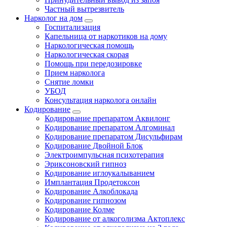
Частный вытрезвитель
Нарколог на дом
Госпитализация
Капельница от наркотиков на дому
Наркологическая помощь
Наркологическая скорая
Помощь при передозировке
Прием нарколога
Снятие ломки
УБОД
Консультация нарколога онлайн
Кодирование
Кодирование препаратом Аквилонг
Кодирование препаратом Алгоминал
Кодирование препаратом Дисульфирам
Кодирование Двойной Блок
Электроимпульсная психотерапия
Эриксоновский гипноз
Кодирование иглоукалыванием
Имплантация Продетоксон
Кодирование Алкоблокада
Кодирование гипнозом
Кодирование Колме
Кодирование от алкоголизма Актоплекс