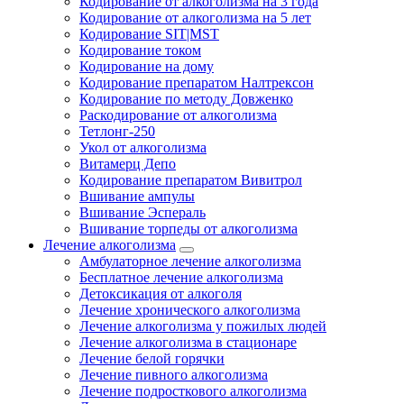
Кодирование от алкоголизма на 3 года
Кодирование от алкоголизма на 5 лет
Кодирование SIT|MST
Кодирование током
Кодирование на дому
Кодирование препаратом Налтрексон
Кодирование по методу Довженко
Раскодирование от алкоголизма
Тетлонг-250
Укол от алкоголизма
Витамерц Депо
Кодирование препаратом Вивитрол
Вшивание ампулы
Вшивание Эспераль
Вшивание торпеды от алкоголизма
Лечение алкоголизма
Амбулаторное лечение алкоголизма
Бесплатное лечение алкоголизма
Детоксикация от алкоголя
Лечение хронического алкоголизма
Лечение алкоголизма у пожилых людей
Лечение алкоголизма в стационаре
Лечение белой горячки
Лечение пивного алкоголизма
Лечение подросткового алкоголизма