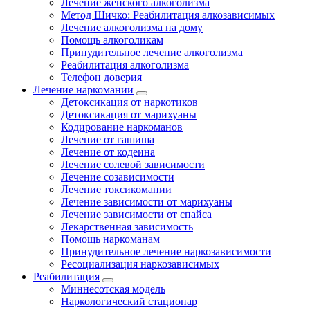
Лечение женского алкоголизма
Метод Шичко: Реабилитация алкозависимых
Лечение алкоголизма на дому
Помощь алкоголикам
Принудительное лечение алкоголизма
Реабилитация алкоголизма
Телефон доверия
Лечение наркомании
Детоксикация от наркотиков
Детоксикация от марихуаны
Кодирование наркоманов
Лечение от гашиша
Лечение от кодеина
Лечение солевой зависимости
Лечение созависимости
Лечение токсикомании
Лечение зависимости от марихуаны
Лечение зависимости от спайса
Лекарственная зависимость
Помощь наркоманам
Принудительное лечение наркозависимости
Ресоциализация наркозависимых
Реабилитация
Миннесотская модель
Наркологический стационар