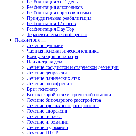
Реабилитация за 21 день
Реабилитация алкоголиков
Реабилитация наркозависимых
Принудительная реабилитация
Реабилитация 12 шагов
Реабилитация Day Top
Терапевтическое сообщество
Психиатрия
Лечение булимии
Частная психиатрическая клиника
Консультация психиатра
Психиатр на дом
Лечение сосудистой и старческой деменции
Лечение депрессии
Лечение панических атак
Лечение шизофрении
Врач-психиатр
Вызов скорой психиатрической помощи
Лечение биполярного расстройства
Лечение тревожного расстройства
Лечение анорексии
Лечение психоза
Лечение игромании
Лечение лудомании
Лечение ПТСР