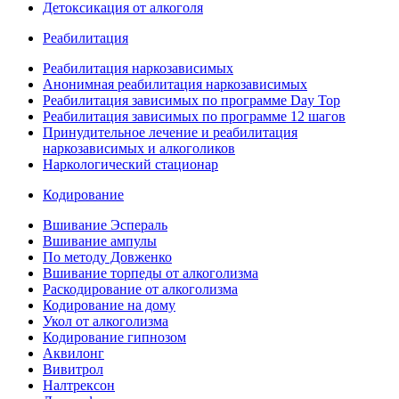
Детоксикация от алкоголя
Реабилитация
Реабилитация наркозависимых
Анонимная реабилитация наркозависимых
Реабилитация зависимых по программе Day Top
Реабилитация зависимых по программе 12 шагов
Принудительное лечение и реабилитация
наркозависимых и алкоголиков
Наркологический стационар
Кодирование
Вшивание Эспераль
Вшивание ампулы
По методу Довженко
Вшивание торпеды от алкоголизма
Раскодирование от алкоголизма
Кодирование на дому
Укол от алкоголизма
Кодирование гипнозом
Аквилонг
Вивитрол
Налтрексон