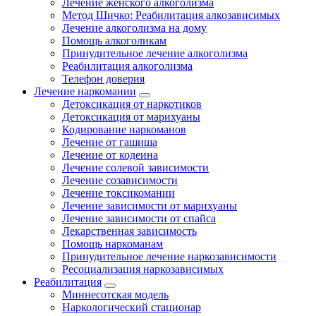
Лечение женского алкоголизма
Метод Шичко: Реабилитация алкозависимых
Лечение алкоголизма на дому
Помощь алкоголикам
Принудительное лечение алкоголизма
Реабилитация алкоголизма
Телефон доверия
Лечение наркомании
Детоксикация от наркотиков
Детоксикация от марихуаны
Кодирование наркоманов
Лечение от гашиша
Лечение от кодеина
Лечение солевой зависимости
Лечение созависимости
Лечение токсикомании
Лечение зависимости от марихуаны
Лечение зависимости от спайса
Лекарственная зависимость
Помощь наркоманам
Принудительное лечение наркозависимости
Ресоциализация наркозависимых
Реабилитация
Миннесотская модель
Наркологический стационар