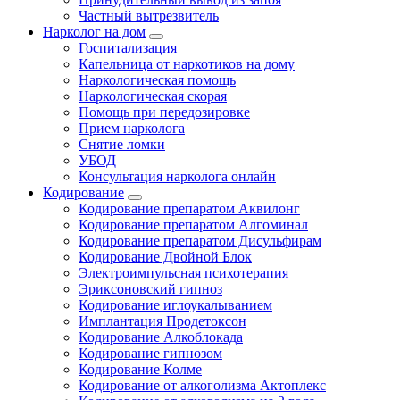
Частный вытрезвитель
Нарколог на дом
Госпитализация
Капельница от наркотиков на дому
Наркологическая помощь
Наркологическая скорая
Помощь при передозировке
Прием нарколога
Снятие ломки
УБОД
Консультация нарколога онлайн
Кодирование
Кодирование препаратом Аквилонг
Кодирование препаратом Алгоминал
Кодирование препаратом Дисульфирам
Кодирование Двойной Блок
Электроимпульсная психотерапия
Эриксоновский гипноз
Кодирование иглоукалыванием
Имплантация Продетоксон
Кодирование Алкоблокада
Кодирование гипнозом
Кодирование Колме
Кодирование от алкоголизма Актоплекс