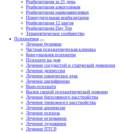
Реабилитация за 21 день
Реабилитация алкоголиков
Реабилитация наркозависимых
Принудительная реабилитация
Реабилитация 12 шагов
Реабилитация Day Top
Терапевтическое сообщество
Психиатрия
Лечение булимии
Частная психиатрическая клиника
Консультация психиатра
Психиатр на дом
Лечение сосудистой и старческой деменции
Лечение депрессии
Лечение панических атак
Лечение шизофрении
Врач-психиатр
Вызов скорой психиатрической помощи
Лечение биполярного расстройства
Лечение тревожного расстройства
Лечение анорексии
Лечение психоза
Лечение игромании
Лечение лудомании
Лечение ПТСР