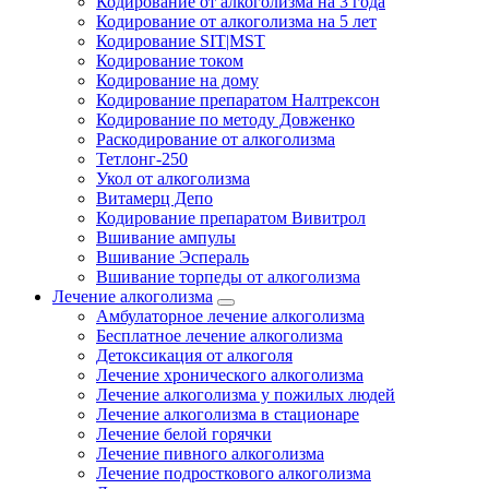
Кодирование от алкоголизма на 3 года
Кодирование от алкоголизма на 5 лет
Кодирование SIT|MST
Кодирование током
Кодирование на дому
Кодирование препаратом Налтрексон
Кодирование по методу Довженко
Раскодирование от алкоголизма
Тетлонг-250
Укол от алкоголизма
Витамерц Депо
Кодирование препаратом Вивитрол
Вшивание ампулы
Вшивание Эспераль
Вшивание торпеды от алкоголизма
Лечение алкоголизма
Амбулаторное лечение алкоголизма
Бесплатное лечение алкоголизма
Детоксикация от алкоголя
Лечение хронического алкоголизма
Лечение алкоголизма у пожилых людей
Лечение алкоголизма в стационаре
Лечение белой горячки
Лечение пивного алкоголизма
Лечение подросткового алкоголизма