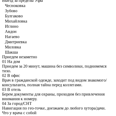
Выезд за пределы Уфы
Чесноковка
Зубово
Булгаково
Михайловка
Иглино
Авдон
Нагаево
Дмитриевка
Миловка
Шакша
Приедем незаметно
01
На дом
Приедем за 20 минут, машина без символики, поднимемся
тихо.
02
В офис
Врач в гражданской одежде, заходит под видом знакомого/
консультанта, полная тайна перед коллегами.
03
В отель
Берем документы для охраны, проходим без привлечения
внимания к номеру.
04
За город/СНТ
Навигация по гео-точке, доезжаем до любого хутора/дачи.
Что у врача с собой