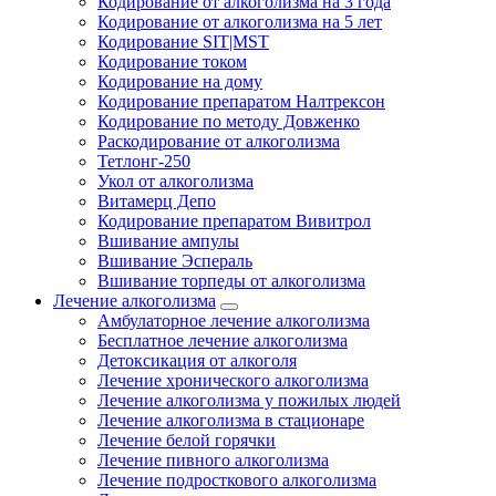
Кодирование от алкоголизма на 3 года
Кодирование от алкоголизма на 5 лет
Кодирование SIT|MST
Кодирование током
Кодирование на дому
Кодирование препаратом Налтрексон
Кодирование по методу Довженко
Раскодирование от алкоголизма
Тетлонг-250
Укол от алкоголизма
Витамерц Депо
Кодирование препаратом Вивитрол
Вшивание ампулы
Вшивание Эспераль
Вшивание торпеды от алкоголизма
Лечение алкоголизма
Амбулаторное лечение алкоголизма
Бесплатное лечение алкоголизма
Детоксикация от алкоголя
Лечение хронического алкоголизма
Лечение алкоголизма у пожилых людей
Лечение алкоголизма в стационаре
Лечение белой горячки
Лечение пивного алкоголизма
Лечение подросткового алкоголизма