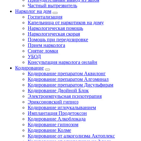
Частный вытрезвитель
Нарколог на дом
Госпитализация
Капельница от наркотиков на дому
Наркологическая помощь
Наркологическая скорая
Помощь при передозировке
Прием нарколога
Снятие ломки
УБОД
Консультация нарколога онлайн
Кодирование
Кодирование препаратом Аквилонг
Кодирование препаратом Алгоминал
Кодирование препаратом Дисульфирам
Кодирование Двойной Блок
Электроимпульсная психотерапия
Эриксоновский гипноз
Кодирование иглоукалыванием
Имплантация Продетоксон
Кодирование Алкоблокада
Кодирование гипнозом
Кодирование Колме
Кодирование от алкоголизма Актоплекс