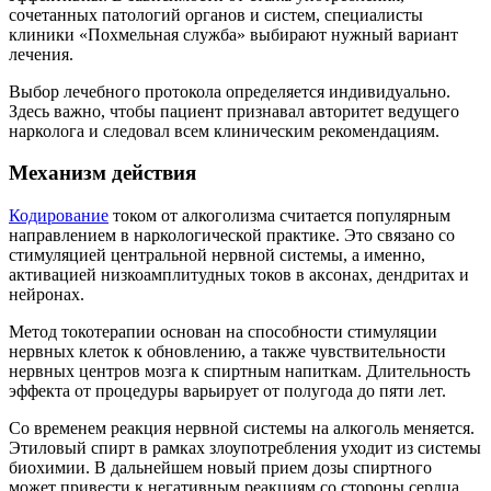
сочетанных патологий органов и систем, специалисты
клиники «Похмельная служба» выбирают нужный вариант
лечения.
Выбор лечебного протокола определяется индивидуально.
Здесь важно, чтобы пациент признавал авторитет ведущего
нарколога и следовал всем клиническим рекомендациям.
Механизм действия
Кодирование
током от алкоголизма считается популярным
направлением в наркологической практике. Это связано со
стимуляцией центральной нервной системы, а именно,
активацией низкоамплитудных токов в аксонах, дендритах и
нейронах.
Метод токотерапии основан на способности стимуляции
нервных клеток к обновлению, а также чувствительности
нервных центров мозга к спиртным напиткам. Длительность
эффекта от процедуры варьирует от полугода до пяти лет.
Со временем реакция нервной системы на алкоголь меняется.
Этиловый спирт в рамках злоупотребления уходит из системы
биохимии. В дальнейшем новый прием дозы спиртного
может привести к негативным реакциям со стороны сердца,