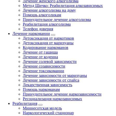
Лечение женского алкоголизма
Метод Шичко: Реабилитация алкозависимых
Лечение алкоголизма на дому
Помощь алкоголикам
Принудительное лечение алкоголизма
Реабилитация алкоголизма
Телефон доверия
Лечение наркомании
Детоксикация от наркотиков
Детоксикация от марихуаны
Кодирование наркоманов
Лечение от гашиша
Лечение от кодеина
Лечение солевой зависимости
Лечение созависимости
Лечение токсикомании
Лечение зависимости от марихуаны
Лечение зависимости от спайса
Лекарственная зависимость
Помощь наркоманам
Принудительное лечение наркозависимости
Ресоциализация наркозависимых
Реабилитация
Миннесотская модель
Наркологический стационар