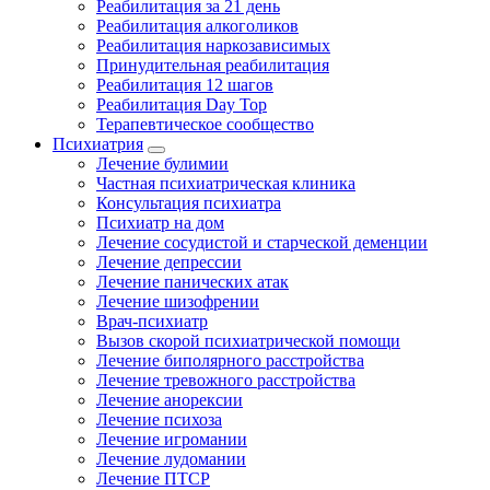
Реабилитация за 21 день
Реабилитация алкоголиков
Реабилитация наркозависимых
Принудительная реабилитация
Реабилитация 12 шагов
Реабилитация Day Top
Терапевтическое сообщество
Психиатрия
Лечение булимии
Частная психиатрическая клиника
Консультация психиатра
Психиатр на дом
Лечение сосудистой и старческой деменции
Лечение депрессии
Лечение панических атак
Лечение шизофрении
Врач-психиатр
Вызов скорой психиатрической помощи
Лечение биполярного расстройства
Лечение тревожного расстройства
Лечение анорексии
Лечение психоза
Лечение игромании
Лечение лудомании
Лечение ПТСР