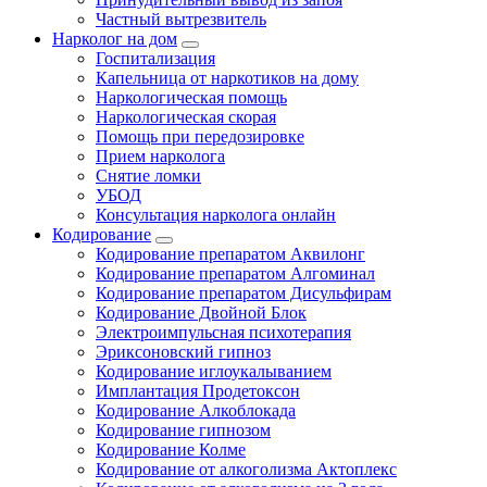
Частный вытрезвитель
Нарколог на дом
Госпитализация
Капельница от наркотиков на дому
Наркологическая помощь
Наркологическая скорая
Помощь при передозировке
Прием нарколога
Снятие ломки
УБОД
Консультация нарколога онлайн
Кодирование
Кодирование препаратом Аквилонг
Кодирование препаратом Алгоминал
Кодирование препаратом Дисульфирам
Кодирование Двойной Блок
Электроимпульсная психотерапия
Эриксоновский гипноз
Кодирование иглоукалыванием
Имплантация Продетоксон
Кодирование Алкоблокада
Кодирование гипнозом
Кодирование Колме
Кодирование от алкоголизма Актоплекс