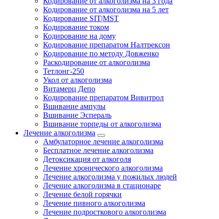
Кодирование от алкоголизма на 3 года
Кодирование от алкоголизма на 5 лет
Кодирование SIT|MST
Кодирование током
Кодирование на дому
Кодирование препаратом Налтрексон
Кодирование по методу Довженко
Раскодирование от алкоголизма
Тетлонг-250
Укол от алкоголизма
Витамерц Депо
Кодирование препаратом Вивитрол
Вшивание ампулы
Вшивание Эспераль
Вшивание торпеды от алкоголизма
Лечение алкоголизма
Амбулаторное лечение алкоголизма
Бесплатное лечение алкоголизма
Детоксикация от алкоголя
Лечение хронического алкоголизма
Лечение алкоголизма у пожилых людей
Лечение алкоголизма в стационаре
Лечение белой горячки
Лечение пивного алкоголизма
Лечение подросткового алкоголизма