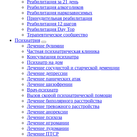
Реабилитация за 21 день
Реабилитация алкоголиков
Реабилитация наркозависимых
Принудительная реабилитация
Реабилитация 12 шагов
Реабилитация Day Top
Терапевтическое сообщество
Психиатрия
Лечение булимии
Частная психиатрическая клиника
Консультация психиатра
Психиатр на дом
Лечение сосудистой и старческой деменции
Лечение депрессии
Лечение панических атак
Лечение шизофрении
Врач-психиатр
Вызов скорой психиатрической помощи
Лечение биполярного расстройства
Лечение тревожного расстройства
Лечение анорексии
Лечение психоза
Лечение игромании
Лечение лудомании
Лечение ПТСР