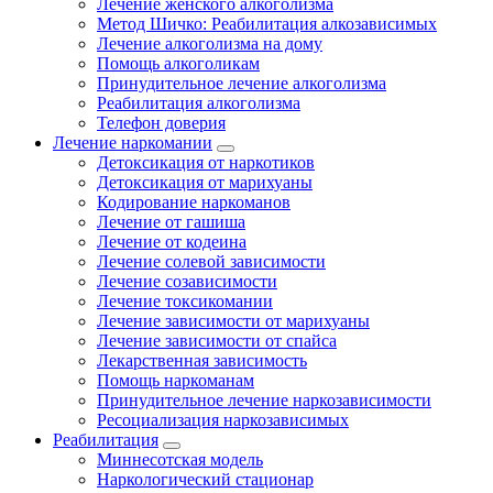
Лечение женского алкоголизма
Метод Шичко: Реабилитация алкозависимых
Лечение алкоголизма на дому
Помощь алкоголикам
Принудительное лечение алкоголизма
Реабилитация алкоголизма
Телефон доверия
Лечение наркомании
Детоксикация от наркотиков
Детоксикация от марихуаны
Кодирование наркоманов
Лечение от гашиша
Лечение от кодеина
Лечение солевой зависимости
Лечение созависимости
Лечение токсикомании
Лечение зависимости от марихуаны
Лечение зависимости от спайса
Лекарственная зависимость
Помощь наркоманам
Принудительное лечение наркозависимости
Ресоциализация наркозависимых
Реабилитация
Миннесотская модель
Наркологический стационар