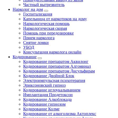
Частный вытрезвитель
Нарколог на дом
Госпитализация
Капельница от наркотиков на дому
Наркологическая помощь
Наркологическая скорая
Помощь при передозировке
Прием нарколога
Снятие ломки
УБОД
Консультация нарколога онлайн
Кодирование
Кодирование препаратом Аквилонг
Кодирование препаратом Алгоминал
Кодирование препаратом Дисульфирам
Кодирование Двойной Блок
Электроимпульсная психотерапия
Эриксоновский гипноз
Кодирование иглоукалыванием
Имплантация Продетоксон
Кодирование Алкоблокада
Кодирование гипнозом
Кодирование Колме
Кодирование от алкоголизма Актоплекс