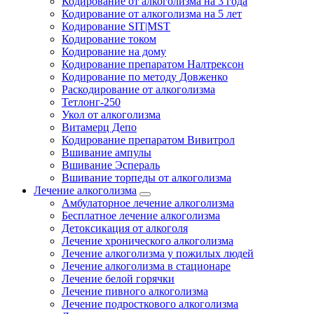
Кодирование от алкоголизма на 3 года
Кодирование от алкоголизма на 5 лет
Кодирование SIT|MST
Кодирование током
Кодирование на дому
Кодирование препаратом Налтрексон
Кодирование по методу Довженко
Раскодирование от алкоголизма
Тетлонг-250
Укол от алкоголизма
Витамерц Депо
Кодирование препаратом Вивитрол
Вшивание ампулы
Вшивание Эспераль
Вшивание торпеды от алкоголизма
Лечение алкоголизма
Амбулаторное лечение алкоголизма
Бесплатное лечение алкоголизма
Детоксикация от алкоголя
Лечение хронического алкоголизма
Лечение алкоголизма у пожилых людей
Лечение алкоголизма в стационаре
Лечение белой горячки
Лечение пивного алкоголизма
Лечение подросткового алкоголизма