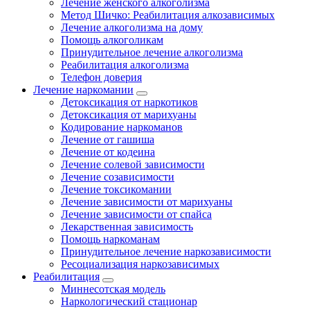
Лечение женского алкоголизма
Метод Шичко: Реабилитация алкозависимых
Лечение алкоголизма на дому
Помощь алкоголикам
Принудительное лечение алкоголизма
Реабилитация алкоголизма
Телефон доверия
Лечение наркомании
Детоксикация от наркотиков
Детоксикация от марихуаны
Кодирование наркоманов
Лечение от гашиша
Лечение от кодеина
Лечение солевой зависимости
Лечение созависимости
Лечение токсикомании
Лечение зависимости от марихуаны
Лечение зависимости от спайса
Лекарственная зависимость
Помощь наркоманам
Принудительное лечение наркозависимости
Ресоциализация наркозависимых
Реабилитация
Миннесотская модель
Наркологический стационар