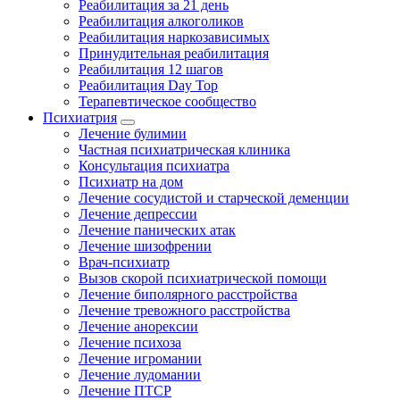
Реабилитация за 21 день
Реабилитация алкоголиков
Реабилитация наркозависимых
Принудительная реабилитация
Реабилитация 12 шагов
Реабилитация Day Top
Терапевтическое сообщество
Психиатрия
Лечение булимии
Частная психиатрическая клиника
Консультация психиатра
Психиатр на дом
Лечение сосудистой и старческой деменции
Лечение депрессии
Лечение панических атак
Лечение шизофрении
Врач-психиатр
Вызов скорой психиатрической помощи
Лечение биполярного расстройства
Лечение тревожного расстройства
Лечение анорексии
Лечение психоза
Лечение игромании
Лечение лудомании
Лечение ПТСР