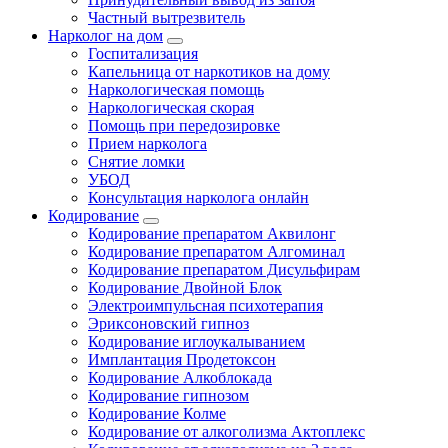
Частный вытрезвитель
Нарколог на дом
Госпитализация
Капельница от наркотиков на дому
Наркологическая помощь
Наркологическая скорая
Помощь при передозировке
Прием нарколога
Снятие ломки
УБОД
Консультация нарколога онлайн
Кодирование
Кодирование препаратом Аквилонг
Кодирование препаратом Алгоминал
Кодирование препаратом Дисульфирам
Кодирование Двойной Блок
Электроимпульсная психотерапия
Эриксоновский гипноз
Кодирование иглоукалыванием
Имплантация Продетоксон
Кодирование Алкоблокада
Кодирование гипнозом
Кодирование Колме
Кодирование от алкоголизма Актоплекс