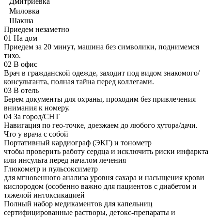
Дмитриевка
Миловка
Шакша
Приедем незаметно
01
На дом
Приедем за 20 минут, машина без символики, поднимемся
тихо.
02
В офис
Врач в гражданской одежде, заходит под видом знакомого/
консультанта, полная тайна перед коллегами.
03
В отель
Берем документы для охраны, проходим без привлечения
внимания к номеру.
04
За город/СНТ
Навигация по гео-точке, доезжаем до любого хутора/дачи.
Что у врача с собой
Портативный кардиограф (ЭКГ) и тонометр
чтобы проверить работу сердца и исключить риски инфаркта
или инсульта перед началом лечения
Глюкометр и пульсоксиметр
для мгновенного анализа уровня сахара и насыщения крови
кислородом (особенно важно для пациентов с диабетом и
тяжелой интоксикацией
Полный набор медикаментов для капельниц
сертифицированные растворы, детокс-препараты и