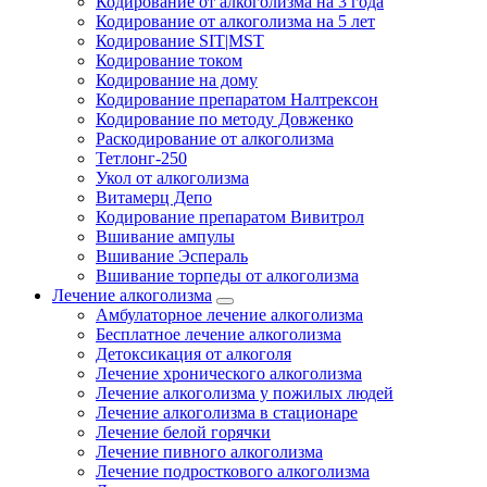
Кодирование от алкоголизма на 3 года
Кодирование от алкоголизма на 5 лет
Кодирование SIT|MST
Кодирование током
Кодирование на дому
Кодирование препаратом Налтрексон
Кодирование по методу Довженко
Раскодирование от алкоголизма
Тетлонг-250
Укол от алкоголизма
Витамерц Депо
Кодирование препаратом Вивитрол
Вшивание ампулы
Вшивание Эспераль
Вшивание торпеды от алкоголизма
Лечение алкоголизма
Амбулаторное лечение алкоголизма
Бесплатное лечение алкоголизма
Детоксикация от алкоголя
Лечение хронического алкоголизма
Лечение алкоголизма у пожилых людей
Лечение алкоголизма в стационаре
Лечение белой горячки
Лечение пивного алкоголизма
Лечение подросткового алкоголизма