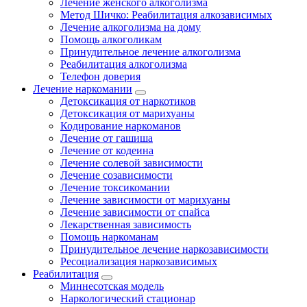
Лечение женского алкоголизма
Метод Шичко: Реабилитация алкозависимых
Лечение алкоголизма на дому
Помощь алкоголикам
Принудительное лечение алкоголизма
Реабилитация алкоголизма
Телефон доверия
Лечение наркомании
Детоксикация от наркотиков
Детоксикация от марихуаны
Кодирование наркоманов
Лечение от гашиша
Лечение от кодеина
Лечение солевой зависимости
Лечение созависимости
Лечение токсикомании
Лечение зависимости от марихуаны
Лечение зависимости от спайса
Лекарственная зависимость
Помощь наркоманам
Принудительное лечение наркозависимости
Ресоциализация наркозависимых
Реабилитация
Миннесотская модель
Наркологический стационар