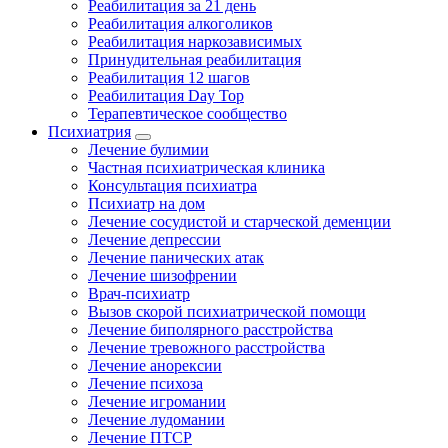
Реабилитация за 21 день
Реабилитация алкоголиков
Реабилитация наркозависимых
Принудительная реабилитация
Реабилитация 12 шагов
Реабилитация Day Top
Терапевтическое сообщество
Психиатрия
Лечение булимии
Частная психиатрическая клиника
Консультация психиатра
Психиатр на дом
Лечение сосудистой и старческой деменции
Лечение депрессии
Лечение панических атак
Лечение шизофрении
Врач-психиатр
Вызов скорой психиатрической помощи
Лечение биполярного расстройства
Лечение тревожного расстройства
Лечение анорексии
Лечение психоза
Лечение игромании
Лечение лудомании
Лечение ПТСР