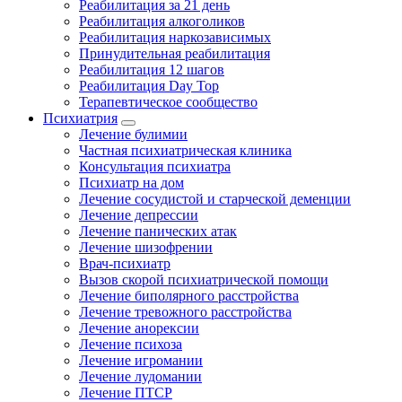
Реабилитация за 21 день
Реабилитация алкоголиков
Реабилитация наркозависимых
Принудительная реабилитация
Реабилитация 12 шагов
Реабилитация Day Top
Терапевтическое сообщество
Психиатрия
Лечение булимии
Частная психиатрическая клиника
Консультация психиатра
Психиатр на дом
Лечение сосудистой и старческой деменции
Лечение депрессии
Лечение панических атак
Лечение шизофрении
Врач-психиатр
Вызов скорой психиатрической помощи
Лечение биполярного расстройства
Лечение тревожного расстройства
Лечение анорексии
Лечение психоза
Лечение игромании
Лечение лудомании
Лечение ПТСР