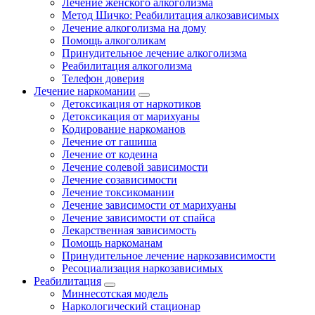
Лечение женского алкоголизма
Метод Шичко: Реабилитация алкозависимых
Лечение алкоголизма на дому
Помощь алкоголикам
Принудительное лечение алкоголизма
Реабилитация алкоголизма
Телефон доверия
Лечение наркомании
Детоксикация от наркотиков
Детоксикация от марихуаны
Кодирование наркоманов
Лечение от гашиша
Лечение от кодеина
Лечение солевой зависимости
Лечение созависимости
Лечение токсикомании
Лечение зависимости от марихуаны
Лечение зависимости от спайса
Лекарственная зависимость
Помощь наркоманам
Принудительное лечение наркозависимости
Ресоциализация наркозависимых
Реабилитация
Миннесотская модель
Наркологический стационар