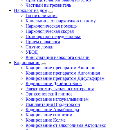
Частный вытрезвитель
Нарколог на дом
Госпитализация
Капельница от наркотиков на дому
Наркологическая помощь
Наркологическая скорая
Помощь при передозировке
Прием нарколога
Снятие ломки
УБОД
Консультация нарколога онлайн
Кодирование
Кодирование препаратом Аквилонг
Кодирование препаратом Алгоминал
Кодирование препаратом Дисульфирам
Кодирование Двойной Блок
Электроимпульсная психотерапия
Эриксоновский гипноз
Кодирование иглоукалыванием
Имплантация Продетоксон
Кодирование Алкоблокада
Кодирование гипнозом
Кодирование Колме
Кодирование от алкоголизма Актоплекс