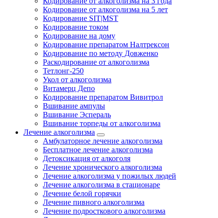
Кодирование от алкоголизма на 3 года
Кодирование от алкоголизма на 5 лет
Кодирование SIT|MST
Кодирование током
Кодирование на дому
Кодирование препаратом Налтрексон
Кодирование по методу Довженко
Раскодирование от алкоголизма
Тетлонг-250
Укол от алкоголизма
Витамерц Депо
Кодирование препаратом Вивитрол
Вшивание ампулы
Вшивание Эспераль
Вшивание торпеды от алкоголизма
Лечение алкоголизма
Амбулаторное лечение алкоголизма
Бесплатное лечение алкоголизма
Детоксикация от алкоголя
Лечение хронического алкоголизма
Лечение алкоголизма у пожилых людей
Лечение алкоголизма в стационаре
Лечение белой горячки
Лечение пивного алкоголизма
Лечение подросткового алкоголизма