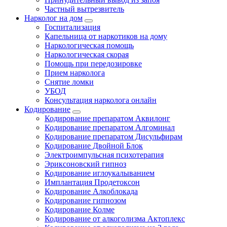
Частный вытрезвитель
Нарколог на дом
Госпитализация
Капельница от наркотиков на дому
Наркологическая помощь
Наркологическая скорая
Помощь при передозировке
Прием нарколога
Снятие ломки
УБОД
Консультация нарколога онлайн
Кодирование
Кодирование препаратом Аквилонг
Кодирование препаратом Алгоминал
Кодирование препаратом Дисульфирам
Кодирование Двойной Блок
Электроимпульсная психотерапия
Эриксоновский гипноз
Кодирование иглоукалыванием
Имплантация Продетоксон
Кодирование Алкоблокада
Кодирование гипнозом
Кодирование Колме
Кодирование от алкоголизма Актоплекс