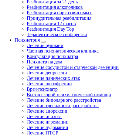
Реабилитация за 21 день
Реабилитация алкоголиков
Реабилитация наркозависимых
Принудительная реабилитация
Реабилитация 12 шагов
Реабилитация Day Top
Терапевтическое сообщество
Психиатрия
Лечение булимии
Частная психиатрическая клиника
Консультация психиатра
Психиатр на дом
Лечение сосудистой и старческой деменции
Лечение депрессии
Лечение панических атак
Лечение шизофрении
Врач-психиатр
Вызов скорой психиатрической помощи
Лечение биполярного расстройства
Лечение тревожного расстройства
Лечение анорексии
Лечение психоза
Лечение игромании
Лечение лудомании
Лечение ПТСР