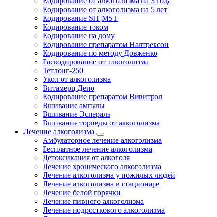
Кодирование от алкоголизма на 3 года
Кодирование от алкоголизма на 5 лет
Кодирование SIT|MST
Кодирование током
Кодирование на дому
Кодирование препаратом Налтрексон
Кодирование по методу Довженко
Раскодирование от алкоголизма
Тетлонг-250
Укол от алкоголизма
Витамерц Депо
Кодирование препаратом Вивитрол
Вшивание ампулы
Вшивание Эспераль
Вшивание торпеды от алкоголизма
Лечение алкоголизма
Амбулаторное лечение алкоголизма
Бесплатное лечение алкоголизма
Детоксикация от алкоголя
Лечение хронического алкоголизма
Лечение алкоголизма у пожилых людей
Лечение алкоголизма в стационаре
Лечение белой горячки
Лечение пивного алкоголизма
Лечение подросткового алкоголизма