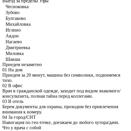
Выезд за пределы Уфы
Чесноковка
Зубово
Булгаково
Михайловка
Иглино
Авдон
Нагаево
Дмитриевка
Миловка
Шакша
Приедем незаметно
01
На дом
Приедем за 20 минут, машина без символики, поднимемся
тихо.
02
В офис
Врач в гражданской одежде, заходит под видом знакомого/
консультанта, полная тайна перед коллегами.
03
В отель
Берем документы для охраны, проходим без привлечения
внимания к номеру.
04
За город/СНТ
Навигация по гео-точке, доезжаем до любого хутора/дачи.
Что у врача с собой