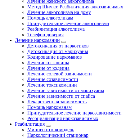
Лечение женского алкоголизма
Метод Шичко: Реабилитация алкозависимых
Лечение алкоголизма на дому
Помощь алкоголикам
Принудительное лечение алкоголизма
Реабилитация алкоголизма
Телефон доверия
Лечение наркомании
Детоксикация от наркотиков
Детоксикация от марихуаны
Кодирование наркоманов
Лечение от гашиша
Лечение от кодеина
Лечение солевой зависимости
Лечение созависимости
Лечение токсикомании
Лечение зависимости от марихуаны
Лечение зависимости от спайса
Лекарственная зависимость
Помощь наркоманам
Принудительное лечение наркозависимости
Ресоциализация наркозависимых
Реабилитация
Миннесотская модель
Наркологический стационар