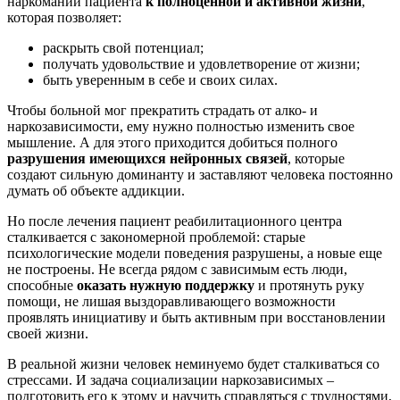
наркомании пациента
к полноценной и активной жизни
,
которая позволяет:
раскрыть свой потенциал;
получать удовольствие и удовлетворение от жизни;
быть уверенным в себе и своих силах.
Чтобы больной мог прекратить страдать от алко- и
наркозависимости, ему нужно полностью изменить свое
мышление. А для этого приходится добиться полного
разрушения имеющихся нейронных связей
, которые
создают сильную доминанту и заставляют человека постоянно
думать об объекте аддикции.
Но после лечения пациент реабилитационного центра
сталкивается с закономерной проблемой: старые
психологические модели поведения разрушены, а новые еще
не построены. Не всегда рядом с зависимым есть люди,
способные
оказать нужную поддержку
и протянуть руку
помощи, не лишая выздоравливающего возможности
проявлять инициативу и быть активным при восстановлении
своей жизни.
В реальной жизни человек неминуемо будет сталкиваться со
стрессами. И задача социализации наркозависимых –
подготовить его к этому и научить справляться с трудностями,