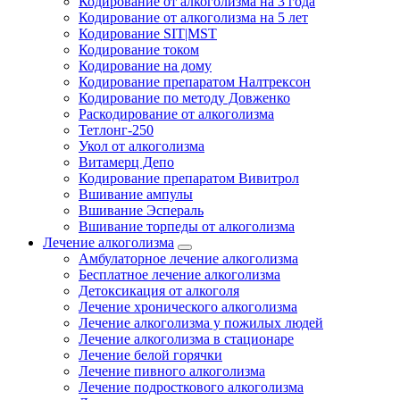
Кодирование от алкоголизма на 3 года
Кодирование от алкоголизма на 5 лет
Кодирование SIT|MST
Кодирование током
Кодирование на дому
Кодирование препаратом Налтрексон
Кодирование по методу Довженко
Раскодирование от алкоголизма
Тетлонг-250
Укол от алкоголизма
Витамерц Депо
Кодирование препаратом Вивитрол
Вшивание ампулы
Вшивание Эспераль
Вшивание торпеды от алкоголизма
Лечение алкоголизма
Амбулаторное лечение алкоголизма
Бесплатное лечение алкоголизма
Детоксикация от алкоголя
Лечение хронического алкоголизма
Лечение алкоголизма у пожилых людей
Лечение алкоголизма в стационаре
Лечение белой горячки
Лечение пивного алкоголизма
Лечение подросткового алкоголизма