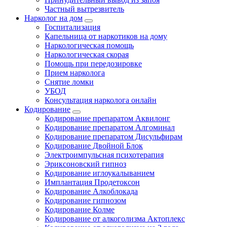
Частный вытрезвитель
Нарколог на дом
Госпитализация
Капельница от наркотиков на дому
Наркологическая помощь
Наркологическая скорая
Помощь при передозировке
Прием нарколога
Снятие ломки
УБОД
Консультация нарколога онлайн
Кодирование
Кодирование препаратом Аквилонг
Кодирование препаратом Алгоминал
Кодирование препаратом Дисульфирам
Кодирование Двойной Блок
Электроимпульсная психотерапия
Эриксоновский гипноз
Кодирование иглоукалыванием
Имплантация Продетоксон
Кодирование Алкоблокада
Кодирование гипнозом
Кодирование Колме
Кодирование от алкоголизма Актоплекс