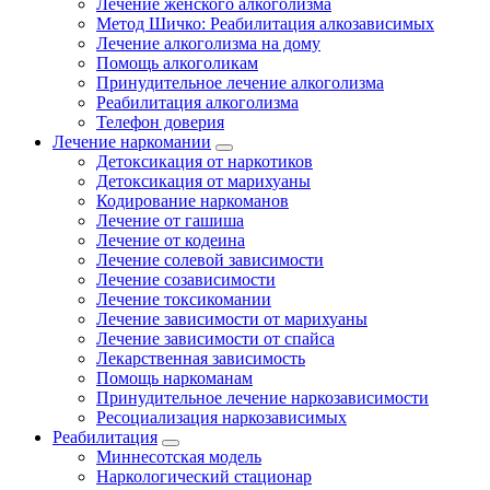
Лечение женского алкоголизма
Метод Шичко: Реабилитация алкозависимых
Лечение алкоголизма на дому
Помощь алкоголикам
Принудительное лечение алкоголизма
Реабилитация алкоголизма
Телефон доверия
Лечение наркомании
Детоксикация от наркотиков
Детоксикация от марихуаны
Кодирование наркоманов
Лечение от гашиша
Лечение от кодеина
Лечение солевой зависимости
Лечение созависимости
Лечение токсикомании
Лечение зависимости от марихуаны
Лечение зависимости от спайса
Лекарственная зависимость
Помощь наркоманам
Принудительное лечение наркозависимости
Ресоциализация наркозависимых
Реабилитация
Миннесотская модель
Наркологический стационар