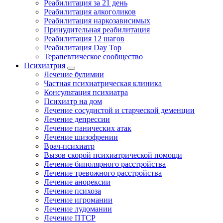
Реабилитация за 21 день
Реабилитация алкоголиков
Реабилитация наркозависимых
Принудительная реабилитация
Реабилитация 12 шагов
Реабилитация Day Top
Терапевтическое сообщество
Психиатрия
Лечение булимии
Частная психиатрическая клиника
Консультация психиатра
Психиатр на дом
Лечение сосудистой и старческой деменции
Лечение депрессии
Лечение панических атак
Лечение шизофрении
Врач-психиатр
Вызов скорой психиатрической помощи
Лечение биполярного расстройства
Лечение тревожного расстройства
Лечение анорексии
Лечение психоза
Лечение игромании
Лечение лудомании
Лечение ПТСР