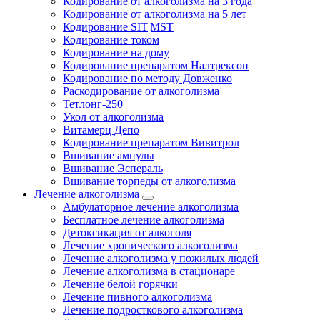
Кодирование от алкоголизма на 3 года
Кодирование от алкоголизма на 5 лет
Кодирование SIT|MST
Кодирование током
Кодирование на дому
Кодирование препаратом Налтрексон
Кодирование по методу Довженко
Раскодирование от алкоголизма
Тетлонг-250
Укол от алкоголизма
Витамерц Депо
Кодирование препаратом Вивитрол
Вшивание ампулы
Вшивание Эспераль
Вшивание торпеды от алкоголизма
Лечение алкоголизма
Амбулаторное лечение алкоголизма
Бесплатное лечение алкоголизма
Детоксикация от алкоголя
Лечение хронического алкоголизма
Лечение алкоголизма у пожилых людей
Лечение алкоголизма в стационаре
Лечение белой горячки
Лечение пивного алкоголизма
Лечение подросткового алкоголизма