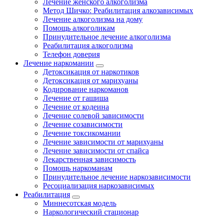
Лечение женского алкоголизма
Метод Шичко: Реабилитация алкозависимых
Лечение алкоголизма на дому
Помощь алкоголикам
Принудительное лечение алкоголизма
Реабилитация алкоголизма
Телефон доверия
Лечение наркомании
Детоксикация от наркотиков
Детоксикация от марихуаны
Кодирование наркоманов
Лечение от гашиша
Лечение от кодеина
Лечение солевой зависимости
Лечение созависимости
Лечение токсикомании
Лечение зависимости от марихуаны
Лечение зависимости от спайса
Лекарственная зависимость
Помощь наркоманам
Принудительное лечение наркозависимости
Ресоциализация наркозависимых
Реабилитация
Миннесотская модель
Наркологический стационар