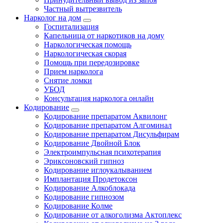
Частный вытрезвитель
Нарколог на дом
Госпитализация
Капельница от наркотиков на дому
Наркологическая помощь
Наркологическая скорая
Помощь при передозировке
Прием нарколога
Снятие ломки
УБОД
Консультация нарколога онлайн
Кодирование
Кодирование препаратом Аквилонг
Кодирование препаратом Алгоминал
Кодирование препаратом Дисульфирам
Кодирование Двойной Блок
Электроимпульсная психотерапия
Эриксоновский гипноз
Кодирование иглоукалыванием
Имплантация Продетоксон
Кодирование Алкоблокада
Кодирование гипнозом
Кодирование Колме
Кодирование от алкоголизма Актоплекс