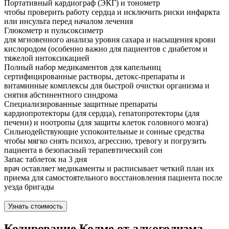
Портативный кардиограф (ЭКГ) и тонометр
чтобы проверить работу сердца и исключить риски инфаркта
или инсульта перед началом лечения
Глюкометр и пульсоксиметр
для мгновенного анализа уровня сахара и насыщения крови
кислородом (особенно важно для пациентов с диабетом и
тяжелой интоксикацией
Полный набор медикаментов для капельниц
сертифицированные растворы, детокс-препараты и
витаминные комплексы для быстрой очистки организма и
снятия абстинентного синдрома
Специализированные защитные препараты
кардиопротекторы (для сердца), гепатопротекторы (для
печени) и ноотропы (для защиты клеток головного мозга)
Сильнодействующие успокоительные и сонные средства
чтобы мягко снять психоз, агрессию, тревогу и погрузить
пациента в безопасный терапевтический сон
Запас таблеток на 3 дня
врач оставляет медикаменты и расписывает четкий план их
приема для самостоятельного восстановления пациента после
уезда бригады
Узнать стоимость
Кодирование Колме от алкоголизма