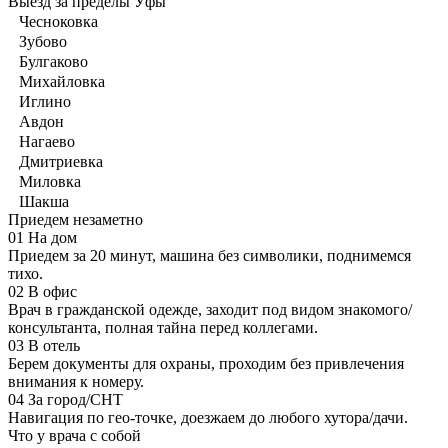
Выезд за пределы Уфы
Чесноковка
Зубово
Булгаково
Михайловка
Иглино
Авдон
Нагаево
Дмитриевка
Миловка
Шакша
Приедем незаметно
01
На дом
Приедем за 20 минут, машина без символики, поднимемся
тихо.
02
В офис
Врач в гражданской одежде, заходит под видом знакомого/
консультанта, полная тайна перед коллегами.
03
В отель
Берем документы для охраны, проходим без привлечения
внимания к номеру.
04
За город/СНТ
Навигация по гео-точке, доезжаем до любого хутора/дачи.
Что у врача с собой