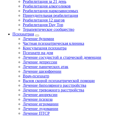
Реабилитация за 21 день
Реабилитация алкоголиков
Реабилитация наркозависимых
Принудительная реабилитация
Реабилитация 12 шагов
Реабилитация Day Top
Терапевтическое сообщество
Психиатрия
Лечение булимии
Частная психиатрическая клиника
Консультация психиатра
Психиатр на дом
Лечение сосудистой и старческой деменции
Лечение депрессии
Лечение панических атак
Лечение шизофрении
Врач-психиатр
Вызов скорой психиатрической помощи
Лечение биполярного расстройства
Лечение тревожного расстройства
Лечение анорексии
Лечение психоза
Лечение игромании
Лечение лудомании
Лечение ПТСР