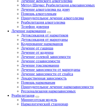
Лечение женского алкоголизма
Метод Шичко: Реабилитация алкозависимых
Лечение алкоголизма на дому
Помощь алкоголикам
Принудительное лечение алкоголизма
Реабилитация алкоголизма
Телефон доверия
Лечение наркомании
Детоксикация от наркотиков
Детоксикация от марихуаны
Кодирование наркоманов
Лечение от гашиша
Лечение от кодеина
Лечение солевой зависимости
Лечение созависимости
Лечение токсикомании
Лечение зависимости от марихуаны
Лечение зависимости от спайса
Лекарственная зависимость
Помощь наркоманам
Принудительное лечение наркозависимости
Ресоциализация наркозависимых
Реабилитация
Миннесотская модель
Наркологический стационар