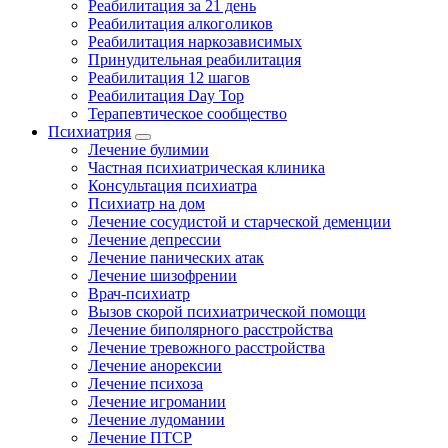
Реабилитация за 21 день
Реабилитация алкоголиков
Реабилитация наркозависимых
Принудительная реабилитация
Реабилитация 12 шагов
Реабилитация Day Top
Терапевтическое сообщество
Психиатрия
Лечение булимии
Частная психиатрическая клиника
Консультация психиатра
Психиатр на дом
Лечение сосудистой и старческой деменции
Лечение депрессии
Лечение панических атак
Лечение шизофрении
Врач-психиатр
Вызов скорой психиатрической помощи
Лечение биполярного расстройства
Лечение тревожного расстройства
Лечение анорексии
Лечение психоза
Лечение игромании
Лечение лудомании
Лечение ПТСР