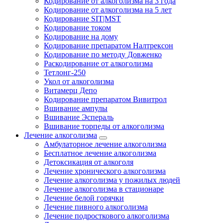
Кодирование от алкоголизма на 3 года
Кодирование от алкоголизма на 5 лет
Кодирование SIT|MST
Кодирование током
Кодирование на дому
Кодирование препаратом Налтрексон
Кодирование по методу Довженко
Раскодирование от алкоголизма
Тетлонг-250
Укол от алкоголизма
Витамерц Депо
Кодирование препаратом Вивитрол
Вшивание ампулы
Вшивание Эспераль
Вшивание торпеды от алкоголизма
Лечение алкоголизма
Амбулаторное лечение алкоголизма
Бесплатное лечение алкоголизма
Детоксикация от алкоголя
Лечение хронического алкоголизма
Лечение алкоголизма у пожилых людей
Лечение алкоголизма в стационаре
Лечение белой горячки
Лечение пивного алкоголизма
Лечение подросткового алкоголизма