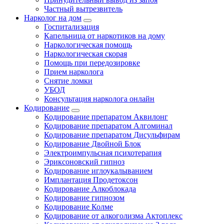
Частный вытрезвитель
Нарколог на дом
Госпитализация
Капельница от наркотиков на дому
Наркологическая помощь
Наркологическая скорая
Помощь при передозировке
Прием нарколога
Снятие ломки
УБОД
Консультация нарколога онлайн
Кодирование
Кодирование препаратом Аквилонг
Кодирование препаратом Алгоминал
Кодирование препаратом Дисульфирам
Кодирование Двойной Блок
Электроимпульсная психотерапия
Эриксоновский гипноз
Кодирование иглоукалыванием
Имплантация Продетоксон
Кодирование Алкоблокада
Кодирование гипнозом
Кодирование Колме
Кодирование от алкоголизма Актоплекс