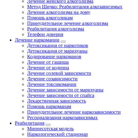
Лечение женского алкоголизма
Метод Шичко: Реабилитация алкозависимых
Лечение алкоголизма на дому
Помощь алкоголикам
Принудительное лечение алкоголизма
Реабилитация алкоголизма
Телефон доверия
Лечение наркомании
Детоксикация от наркотиков
Детоксикация от марихуаны
Кодирование наркоманов
Лечение от гашиша
Лечение от кодеина
Лечение солевой зависимости
Лечение созависимости
Лечение токсикомании
Лечение зависимости от марихуаны
Лечение зависимости от спайса
Лекарственная зависимость
Помощь наркоманам
Принудительное лечение наркозависимости
Ресоциализация наркозависимых
Реабилитация
Миннесотская модель
Наркологический стационар