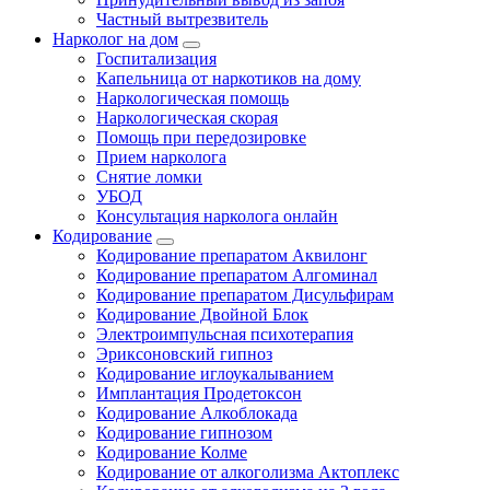
Частный вытрезвитель
Нарколог на дом
Госпитализация
Капельница от наркотиков на дому
Наркологическая помощь
Наркологическая скорая
Помощь при передозировке
Прием нарколога
Снятие ломки
УБОД
Консультация нарколога онлайн
Кодирование
Кодирование препаратом Аквилонг
Кодирование препаратом Алгоминал
Кодирование препаратом Дисульфирам
Кодирование Двойной Блок
Электроимпульсная психотерапия
Эриксоновский гипноз
Кодирование иглоукалыванием
Имплантация Продетоксон
Кодирование Алкоблокада
Кодирование гипнозом
Кодирование Колме
Кодирование от алкоголизма Актоплекс