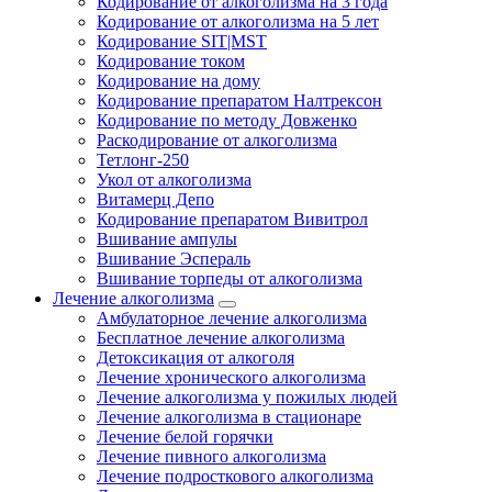
Кодирование от алкоголизма на 3 года
Кодирование от алкоголизма на 5 лет
Кодирование SIT|MST
Кодирование током
Кодирование на дому
Кодирование препаратом Налтрексон
Кодирование по методу Довженко
Раскодирование от алкоголизма
Тетлонг-250
Укол от алкоголизма
Витамерц Депо
Кодирование препаратом Вивитрол
Вшивание ампулы
Вшивание Эспераль
Вшивание торпеды от алкоголизма
Лечение алкоголизма
Амбулаторное лечение алкоголизма
Бесплатное лечение алкоголизма
Детоксикация от алкоголя
Лечение хронического алкоголизма
Лечение алкоголизма у пожилых людей
Лечение алкоголизма в стационаре
Лечение белой горячки
Лечение пивного алкоголизма
Лечение подросткового алкоголизма