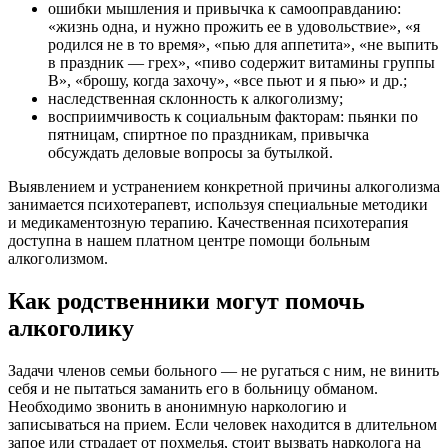
ошибки мышления и привычка к самооправданию:
«жизнь одна, и нужно прожить ее в удовольствие», «я
родился не в то время», «пью для аппетита», «не выпить
в праздник — грех», «пиво содержит витамины группы
В», «брошу, когда захочу», «все пьют и я пью» и др.;
наследственная склонность к алкоголизму;
восприимчивость к социальным факторам: пьянки по
пятницам, спиртное по праздникам, привычка
обсуждать деловые вопросы за бутылкой.
Выявлением и устранением конкретной причины алкоголизма
занимается психотерапевт, используя специальные методики
и медикаментозную терапию. Качественная психотерапия
доступна в нашем платном центре помощи больным
алкоголизмом.
Как родственники могут помочь
алкоголику
Задачи членов семьи больного — не ругаться с ним, не винить
себя и не пытаться заманить его в больницу обманом.
Необходимо звонить в анонимную наркологию и
записываться на прием. Если человек находится в длительном
запое или страдает от похмелья, стоит вызвать нарколога на