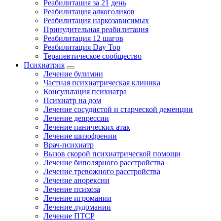
Реабилитация за 21 день
Реабилитация алкоголиков
Реабилитация наркозависимых
Принудительная реабилитация
Реабилитация 12 шагов
Реабилитация Day Top
Терапевтическое сообщество
Психиатрия
Лечение булимии
Частная психиатрическая клиника
Консультация психиатра
Психиатр на дом
Лечение сосудистой и старческой деменции
Лечение депрессии
Лечение панических атак
Лечение шизофрении
Врач-психиатр
Вызов скорой психиатрической помощи
Лечение биполярного расстройства
Лечение тревожного расстройства
Лечение анорексии
Лечение психоза
Лечение игромании
Лечение лудомании
Лечение ПТСР