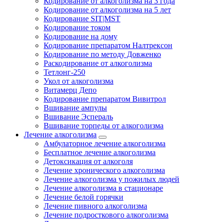
Кодирование от алкоголизма на 3 года
Кодирование от алкоголизма на 5 лет
Кодирование SIT|MST
Кодирование током
Кодирование на дому
Кодирование препаратом Налтрексон
Кодирование по методу Довженко
Раскодирование от алкоголизма
Тетлонг-250
Укол от алкоголизма
Витамерц Депо
Кодирование препаратом Вивитрол
Вшивание ампулы
Вшивание Эспераль
Вшивание торпеды от алкоголизма
Лечение алкоголизма
Амбулаторное лечение алкоголизма
Бесплатное лечение алкоголизма
Детоксикация от алкоголя
Лечение хронического алкоголизма
Лечение алкоголизма у пожилых людей
Лечение алкоголизма в стационаре
Лечение белой горячки
Лечение пивного алкоголизма
Лечение подросткового алкоголизма