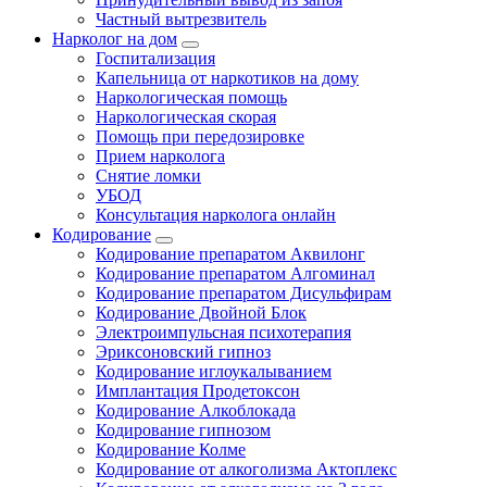
Частный вытрезвитель
Нарколог на дом
Госпитализация
Капельница от наркотиков на дому
Наркологическая помощь
Наркологическая скорая
Помощь при передозировке
Прием нарколога
Снятие ломки
УБОД
Консультация нарколога онлайн
Кодирование
Кодирование препаратом Аквилонг
Кодирование препаратом Алгоминал
Кодирование препаратом Дисульфирам
Кодирование Двойной Блок
Электроимпульсная психотерапия
Эриксоновский гипноз
Кодирование иглоукалыванием
Имплантация Продетоксон
Кодирование Алкоблокада
Кодирование гипнозом
Кодирование Колме
Кодирование от алкоголизма Актоплекс