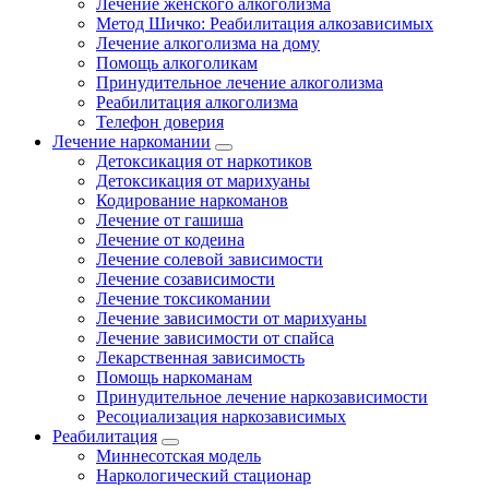
Лечение женского алкоголизма
Метод Шичко: Реабилитация алкозависимых
Лечение алкоголизма на дому
Помощь алкоголикам
Принудительное лечение алкоголизма
Реабилитация алкоголизма
Телефон доверия
Лечение наркомании
Детоксикация от наркотиков
Детоксикация от марихуаны
Кодирование наркоманов
Лечение от гашиша
Лечение от кодеина
Лечение солевой зависимости
Лечение созависимости
Лечение токсикомании
Лечение зависимости от марихуаны
Лечение зависимости от спайса
Лекарственная зависимость
Помощь наркоманам
Принудительное лечение наркозависимости
Ресоциализация наркозависимых
Реабилитация
Миннесотская модель
Наркологический стационар