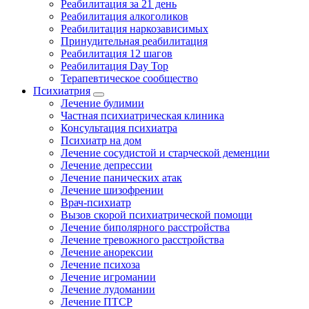
Реабилитация за 21 день
Реабилитация алкоголиков
Реабилитация наркозависимых
Принудительная реабилитация
Реабилитация 12 шагов
Реабилитация Day Top
Терапевтическое сообщество
Психиатрия
Лечение булимии
Частная психиатрическая клиника
Консультация психиатра
Психиатр на дом
Лечение сосудистой и старческой деменции
Лечение депрессии
Лечение панических атак
Лечение шизофрении
Врач-психиатр
Вызов скорой психиатрической помощи
Лечение биполярного расстройства
Лечение тревожного расстройства
Лечение анорексии
Лечение психоза
Лечение игромании
Лечение лудомании
Лечение ПТСР