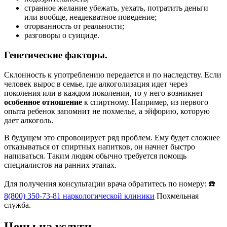
странное желание убежать, уехать, потратить деньги
или вообще, неадекватное поведение;
оторванность от реальности;
разговоры о суициде.
Генетические факторы.
Склонность к употреблению передается и по наследству. Если
человек вырос в семье, где алкоголизация идет через
поколения или в каждом поколении, то у него возникнет
особенное отношение
к спиртному. Например, из первого
опыта ребенок запомнит не похмелье, а эйфорию, которую
дает алкоголь.
В будущем это спровоцирует ряд проблем. Ему будет сложнее
отказываться от спиртных напитков, он начнет быстро
напиваться. Таким людям обычно требуется помощь
специалистов на ранних этапах.
Для получения консультации врача обратитесь по номеру: ☎️
8(800) 350-73-81
наркологической клиники
Похмельная
служба.
Цены на услуги