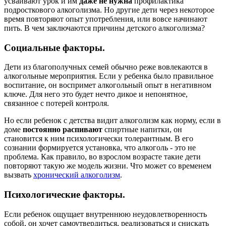
усваивают урок и им
даже не нужна
профилактика
подросткового алкоголизма. Но другие дети через некоторое
время повторяют опыт употребления, или вовсе начинают
пить. В чем заключаются причины детского алкоголизма?
Социальные факторы.
Дети из благополучных семей обычно реже вовлекаются в
алкогольные мероприятия. Если у ребенка было правильное
воспитание, он воспримет алкогольный опыт в негативном
ключе. Для него это будет нечто дикое и непонятное,
связанное с потерей контроля.
Но если ребенок с детства видит алкоголизм как норму, если в
доме
постоянно распивают
спиртные напитки, он
становится к ним психологически толерантным. В его
сознании формируется установка, что алкоголь - это не
проблема. Как правило, во взрослом возрасте такие дети
повторяют такую же модель жизни. Что может со временем
вызвать
хронический алкоголизм
.
Психологические факторы.
Если ребенок ощущает внутреннюю неудовлетворенность
собой, он хочет самоутвердиться, реализоваться и снискать