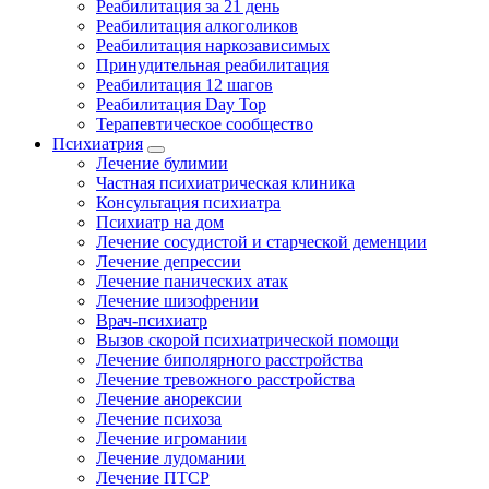
Реабилитация за 21 день
Реабилитация алкоголиков
Реабилитация наркозависимых
Принудительная реабилитация
Реабилитация 12 шагов
Реабилитация Day Top
Терапевтическое сообщество
Психиатрия
Лечение булимии
Частная психиатрическая клиника
Консультация психиатра
Психиатр на дом
Лечение сосудистой и старческой деменции
Лечение депрессии
Лечение панических атак
Лечение шизофрении
Врач-психиатр
Вызов скорой психиатрической помощи
Лечение биполярного расстройства
Лечение тревожного расстройства
Лечение анорексии
Лечение психоза
Лечение игромании
Лечение лудомании
Лечение ПТСР