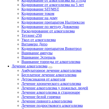
Кодирование от алкоголизма на 3 года
Кодирование от алкоголизма на 5 лет
Кодирование SIT|MST
Кодирование током
Кодирование на дому
Кодирование препаратом Налтрексон
Кодирование по методу Довженко
Раскодирование от алкоголизма
Тетлонг-250
Укол от алкоголизма
Витамерц Депо
Кодирование препаратом Вивитрол
Вшивание ампулы
Вшивание Эспераль
Вшивание торпеды от алкоголизма
Лечение алкоголизма
Амбулаторное лечение алкоголизма
Бесплатное лечение алкоголизма
Детоксикация от алкоголя
Лечение хронического алкоголизма
Лечение алкоголизма у пожилых людей
Лечение алкоголизма в стационаре
Лечение белой горячки
Лечение пивного алкоголизма
Лечение подросткового алкоголизма