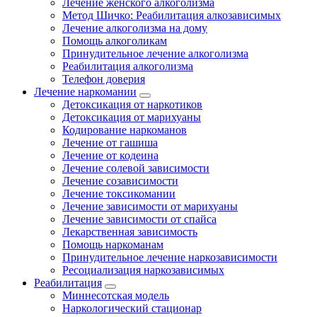
Лечение женского алкоголизма
Метод Шичко: Реабилитация алкозависимых
Лечение алкоголизма на дому
Помощь алкоголикам
Принудительное лечение алкоголизма
Реабилитация алкоголизма
Телефон доверия
Лечение наркомании
Детоксикация от наркотиков
Детоксикация от марихуаны
Кодирование наркоманов
Лечение от гашиша
Лечение от кодеина
Лечение солевой зависимости
Лечение созависимости
Лечение токсикомании
Лечение зависимости от марихуаны
Лечение зависимости от спайса
Лекарственная зависимость
Помощь наркоманам
Принудительное лечение наркозависимости
Ресоциализация наркозависимых
Реабилитация
Миннесотская модель
Наркологический стационар