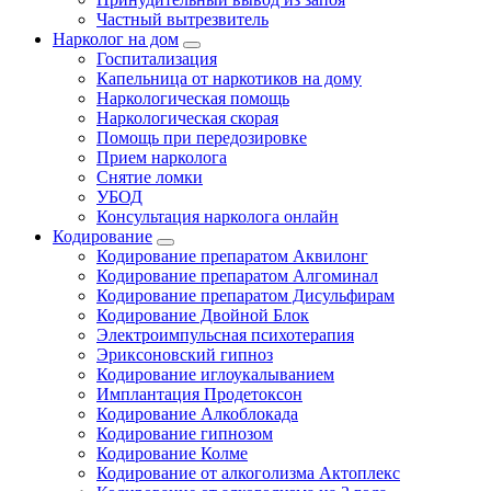
Частный вытрезвитель
Нарколог на дом
Госпитализация
Капельница от наркотиков на дому
Наркологическая помощь
Наркологическая скорая
Помощь при передозировке
Прием нарколога
Снятие ломки
УБОД
Консультация нарколога онлайн
Кодирование
Кодирование препаратом Аквилонг
Кодирование препаратом Алгоминал
Кодирование препаратом Дисульфирам
Кодирование Двойной Блок
Электроимпульсная психотерапия
Эриксоновский гипноз
Кодирование иглоукалыванием
Имплантация Продетоксон
Кодирование Алкоблокада
Кодирование гипнозом
Кодирование Колме
Кодирование от алкоголизма Актоплекс