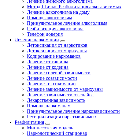
Лечение женского алкоголизма
Метод Шичко: Реабилитация алкозависимых
Лечение алкоголизма на дому
Помощь алкоголикам
Принудительное лечение алкоголизма
Реабилитация алкоголизма
Телефон доверия
Лечение наркомании
Детоксикация от наркотиков
Детоксикация от марихуаны
Кодирование наркоманов
Лечение от гашиша
Лечение от кодеина
Лечение солевой зависимости
Лечение созависимости
Лечение токсикомании
Лечение зависимости от марихуаны
Лечение зависимости от спайса
Лекарственная зависимость
Помощь наркоманам
Принудительное лечение наркозависимости
Ресоциализация наркозависимых
Реабилитация
Миннесотская модель
Наркологический стационар