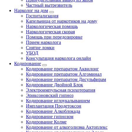
Частный вытрезвитель
Нарколог на дом
Госпитализация
Капельница от наркотиков на дому
Наркологическая помощь
Наркологическая скорая
Помощь при передозировке
Прием нарколога
Снятие ломки
УБОД
Консультация нарколога онлайн
Кодирование
Кодирование препаратом Аквилонг
Кодирование препаратом Алгоминал
Кодирование препаратом Дисульфирам
Кодирование Двойной Блок
Электроимпульсная психотерапия
Эриксоновский гипноз
Кодирование иглоукалыванием
Имплантация Продетоксон
Кодирование Алкоблокада
Кодирование гипнозом
Кодирование Колме
Кодирование от алкоголизма Актоплекс