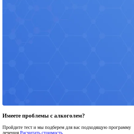
Имеете проблемы с алкоголем?
Пройдите тест и мы подберем для вас подходящую программу
лечения
Расчитать стоимость