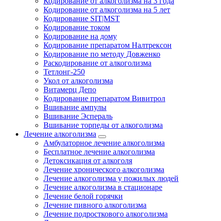
Кодирование от алкоголизма на 3 года
Кодирование от алкоголизма на 5 лет
Кодирование SIT|MST
Кодирование током
Кодирование на дому
Кодирование препаратом Налтрексон
Кодирование по методу Довженко
Раскодирование от алкоголизма
Тетлонг-250
Укол от алкоголизма
Витамерц Депо
Кодирование препаратом Вивитрол
Вшивание ампулы
Вшивание Эспераль
Вшивание торпеды от алкоголизма
Лечение алкоголизма
Амбулаторное лечение алкоголизма
Бесплатное лечение алкоголизма
Детоксикация от алкоголя
Лечение хронического алкоголизма
Лечение алкоголизма у пожилых людей
Лечение алкоголизма в стационаре
Лечение белой горячки
Лечение пивного алкоголизма
Лечение подросткового алкоголизма