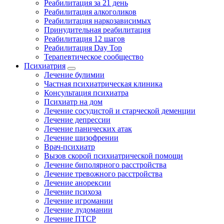
Реабилитация за 21 день
Реабилитация алкоголиков
Реабилитация наркозависимых
Принудительная реабилитация
Реабилитация 12 шагов
Реабилитация Day Top
Терапевтическое сообщество
Психиатрия
Лечение булимии
Частная психиатрическая клиника
Консультация психиатра
Психиатр на дом
Лечение сосудистой и старческой деменции
Лечение депрессии
Лечение панических атак
Лечение шизофрении
Врач-психиатр
Вызов скорой психиатрической помощи
Лечение биполярного расстройства
Лечение тревожного расстройства
Лечение анорексии
Лечение психоза
Лечение игромании
Лечение лудомании
Лечение ПТСР