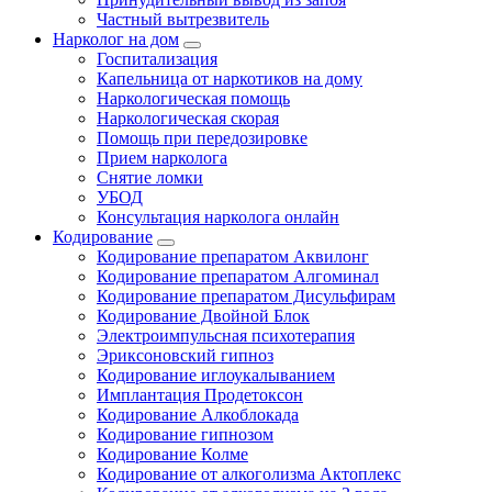
Частный вытрезвитель
Нарколог на дом
Госпитализация
Капельница от наркотиков на дому
Наркологическая помощь
Наркологическая скорая
Помощь при передозировке
Прием нарколога
Снятие ломки
УБОД
Консультация нарколога онлайн
Кодирование
Кодирование препаратом Аквилонг
Кодирование препаратом Алгоминал
Кодирование препаратом Дисульфирам
Кодирование Двойной Блок
Электроимпульсная психотерапия
Эриксоновский гипноз
Кодирование иглоукалыванием
Имплантация Продетоксон
Кодирование Алкоблокада
Кодирование гипнозом
Кодирование Колме
Кодирование от алкоголизма Актоплекс