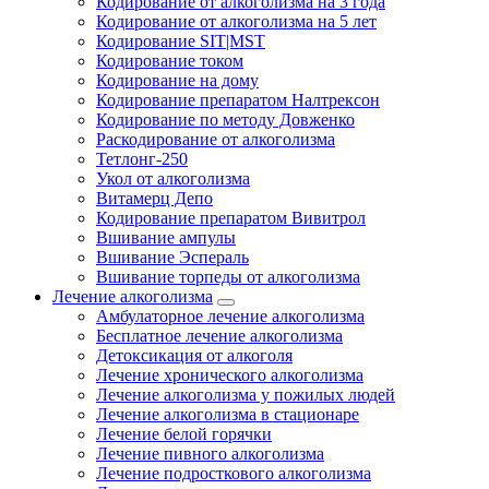
Кодирование от алкоголизма на 3 года
Кодирование от алкоголизма на 5 лет
Кодирование SIT|MST
Кодирование током
Кодирование на дому
Кодирование препаратом Налтрексон
Кодирование по методу Довженко
Раскодирование от алкоголизма
Тетлонг-250
Укол от алкоголизма
Витамерц Депо
Кодирование препаратом Вивитрол
Вшивание ампулы
Вшивание Эспераль
Вшивание торпеды от алкоголизма
Лечение алкоголизма
Амбулаторное лечение алкоголизма
Бесплатное лечение алкоголизма
Детоксикация от алкоголя
Лечение хронического алкоголизма
Лечение алкоголизма у пожилых людей
Лечение алкоголизма в стационаре
Лечение белой горячки
Лечение пивного алкоголизма
Лечение подросткового алкоголизма