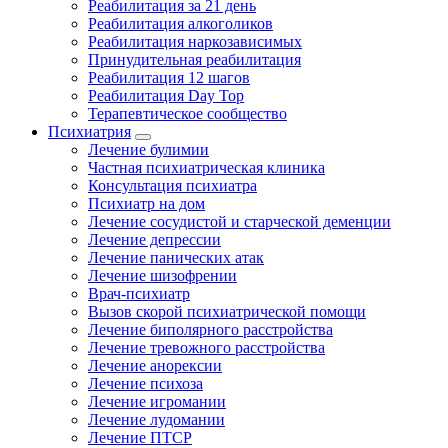
Реабилитация за 21 день
Реабилитация алкоголиков
Реабилитация наркозависимых
Принудительная реабилитация
Реабилитация 12 шагов
Реабилитация Day Top
Терапевтическое сообщество
Психиатрия
Лечение булимии
Частная психиатрическая клиника
Консультация психиатра
Психиатр на дом
Лечение сосудистой и старческой деменции
Лечение депрессии
Лечение панических атак
Лечение шизофрении
Врач-психиатр
Вызов скорой психиатрической помощи
Лечение биполярного расстройства
Лечение тревожного расстройства
Лечение анорексии
Лечение психоза
Лечение игромании
Лечение лудомании
Лечение ПТСР