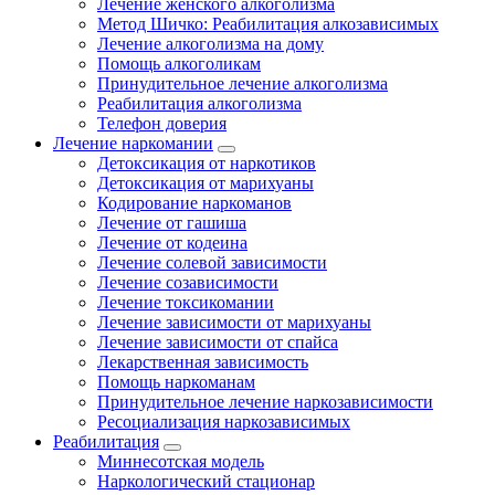
Лечение женского алкоголизма
Метод Шичко: Реабилитация алкозависимых
Лечение алкоголизма на дому
Помощь алкоголикам
Принудительное лечение алкоголизма
Реабилитация алкоголизма
Телефон доверия
Лечение наркомании
Детоксикация от наркотиков
Детоксикация от марихуаны
Кодирование наркоманов
Лечение от гашиша
Лечение от кодеина
Лечение солевой зависимости
Лечение созависимости
Лечение токсикомании
Лечение зависимости от марихуаны
Лечение зависимости от спайса
Лекарственная зависимость
Помощь наркоманам
Принудительное лечение наркозависимости
Ресоциализация наркозависимых
Реабилитация
Миннесотская модель
Наркологический стационар