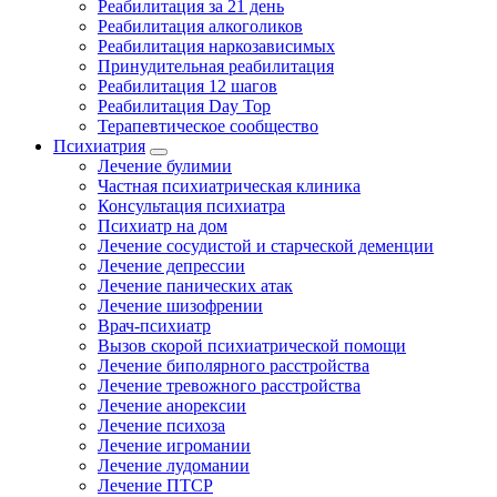
Реабилитация за 21 день
Реабилитация алкоголиков
Реабилитация наркозависимых
Принудительная реабилитация
Реабилитация 12 шагов
Реабилитация Day Top
Терапевтическое сообщество
Психиатрия
Лечение булимии
Частная психиатрическая клиника
Консультация психиатра
Психиатр на дом
Лечение сосудистой и старческой деменции
Лечение депрессии
Лечение панических атак
Лечение шизофрении
Врач-психиатр
Вызов скорой психиатрической помощи
Лечение биполярного расстройства
Лечение тревожного расстройства
Лечение анорексии
Лечение психоза
Лечение игромании
Лечение лудомании
Лечение ПТСР