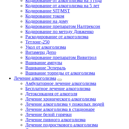
Кодирование от алкоголизма на 3 года
Кодирование от алкоголизма на 5 лет
Кодирование SIT|MST
Кодирование током
Кодирование на дому
Кодирование препаратом Налтрексон
Кодирование по методу Довженко
Раскодирование от алкоголизма
Тетлонг-250
Укол от алкоголизма
Витамерц Депо
Кодирование препаратом Вивитрол
Вшивание ампулы
Вшивание Эспераль
Вшивание торпеды от алкоголизма
Лечение алкоголизма
Амбулаторное лечение алкоголизма
Бесплатное лечение алкоголизма
Детоксикация от алкоголя
Лечение хронического алкоголизма
Лечение алкоголизма у пожилых людей
Лечение алкоголизма в стационаре
Лечение белой горячки
Лечение пивного алкоголизма
Лечение подросткового алкоголизма