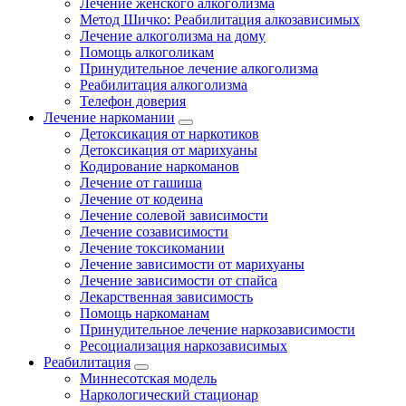
Лечение женского алкоголизма
Метод Шичко: Реабилитация алкозависимых
Лечение алкоголизма на дому
Помощь алкоголикам
Принудительное лечение алкоголизма
Реабилитация алкоголизма
Телефон доверия
Лечение наркомании
Детоксикация от наркотиков
Детоксикация от марихуаны
Кодирование наркоманов
Лечение от гашиша
Лечение от кодеина
Лечение солевой зависимости
Лечение созависимости
Лечение токсикомании
Лечение зависимости от марихуаны
Лечение зависимости от спайса
Лекарственная зависимость
Помощь наркоманам
Принудительное лечение наркозависимости
Ресоциализация наркозависимых
Реабилитация
Миннесотская модель
Наркологический стационар