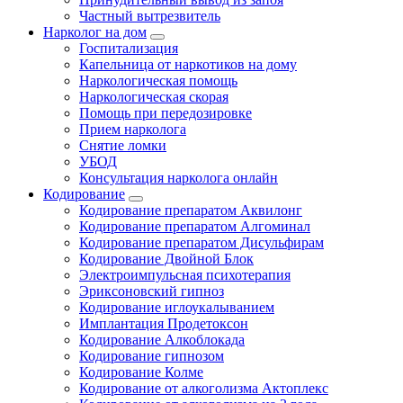
Частный вытрезвитель
Нарколог на дом
Госпитализация
Капельница от наркотиков на дому
Наркологическая помощь
Наркологическая скорая
Помощь при передозировке
Прием нарколога
Снятие ломки
УБОД
Консультация нарколога онлайн
Кодирование
Кодирование препаратом Аквилонг
Кодирование препаратом Алгоминал
Кодирование препаратом Дисульфирам
Кодирование Двойной Блок
Электроимпульсная психотерапия
Эриксоновский гипноз
Кодирование иглоукалыванием
Имплантация Продетоксон
Кодирование Алкоблокада
Кодирование гипнозом
Кодирование Колме
Кодирование от алкоголизма Актоплекс