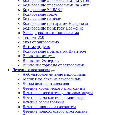
Кодирование от алкоголизма на 3 года
Кодирование от алкоголизма на 5 лет
Кодирование SIT|MST
Кодирование током
Кодирование на дому
Кодирование препаратом Налтрексон
Кодирование по методу Довженко
Раскодирование от алкоголизма
Тетлонг-250
Укол от алкоголизма
Витамерц Депо
Кодирование препаратом Вивитрол
Вшивание ампулы
Вшивание Эспераль
Вшивание торпеды от алкоголизма
Лечение алкоголизма
Амбулаторное лечение алкоголизма
Бесплатное лечение алкоголизма
Детоксикация от алкоголя
Лечение хронического алкоголизма
Лечение алкоголизма у пожилых людей
Лечение алкоголизма в стационаре
Лечение белой горячки
Лечение пивного алкоголизма
Лечение подросткового алкоголизма