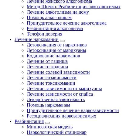
Лечение женского алкоголизма
Метод Шичко: Реабилитация алкозависимых
Лечение алкоголизма на дому
Помощь алкоголикам
Принудительное лечение алкоголизма
Реабилитация алкоголизма
Телефон доверия
Лечение наркомании
Детоксикация от наркотиков
Детоксикация от марихуаны
Кодирование наркоманов
Лечение от гашиша
Лечение от кодеина
Лечение солевой зависимости
Лечение созависимости
Лечение токсикомании
Лечение зависимости от марихуаны
Лечение зависимости от спайса
Лекарственная зависимость
Помощь наркоманам
Принудительное лечение наркозависимости
Ресоциализация наркозависимых
Реабилитация
Миннесотская модель
Наркологический стационар