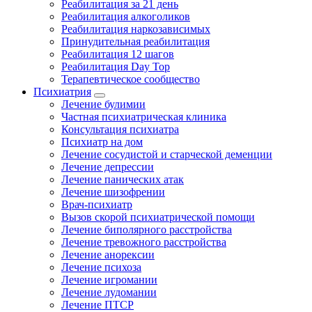
Реабилитация за 21 день
Реабилитация алкоголиков
Реабилитация наркозависимых
Принудительная реабилитация
Реабилитация 12 шагов
Реабилитация Day Top
Терапевтическое сообщество
Психиатрия
Лечение булимии
Частная психиатрическая клиника
Консультация психиатра
Психиатр на дом
Лечение сосудистой и старческой деменции
Лечение депрессии
Лечение панических атак
Лечение шизофрении
Врач-психиатр
Вызов скорой психиатрической помощи
Лечение биполярного расстройства
Лечение тревожного расстройства
Лечение анорексии
Лечение психоза
Лечение игромании
Лечение лудомании
Лечение ПТСР