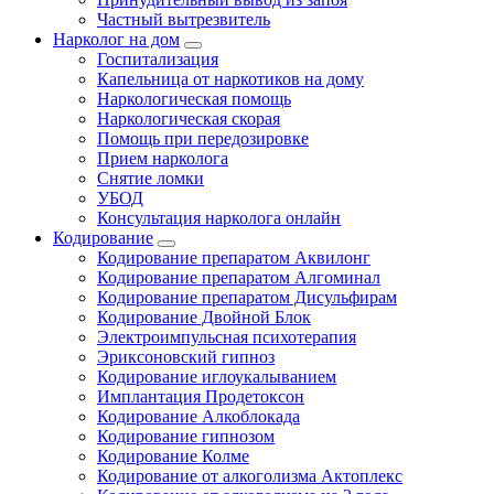
Частный вытрезвитель
Нарколог на дом
Госпитализация
Капельница от наркотиков на дому
Наркологическая помощь
Наркологическая скорая
Помощь при передозировке
Прием нарколога
Снятие ломки
УБОД
Консультация нарколога онлайн
Кодирование
Кодирование препаратом Аквилонг
Кодирование препаратом Алгоминал
Кодирование препаратом Дисульфирам
Кодирование Двойной Блок
Электроимпульсная психотерапия
Эриксоновский гипноз
Кодирование иглоукалыванием
Имплантация Продетоксон
Кодирование Алкоблокада
Кодирование гипнозом
Кодирование Колме
Кодирование от алкоголизма Актоплекс