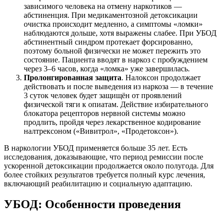
зависимого человека на отмену наркотиков —
абстиненция. При медикаментозной детоксикации
очистка происходит медленно, а симптомы «ломки»
наблюдаются дольше, хотя выражены слабее. При УБОД
абстинентный синдром протекает форсированно,
поэтому больной физически не может пережить это
состояние. Пациента вводят в наркоз с пробуждением
через 3–6 часов, когда «ломка» уже завершилась.
Пролонгированная защита
. Налоксон продолжает
действовать и после выведения из наркоза — в течение
3 суток человек будет защищён от проявлений
физической тяги к опиатам. Действие избирательного
блокатора рецепторов нервной системы можно
продлить, пройдя через лекарственное кодирование
налтрексоном («Вивитрол», «Продетоксон»).
В наркологии УБОД применяется больше 35 лет. Есть
исследования, доказывающие, что период ремиссии после
ускоренной детоксикации продолжается около полугода. Для
более стойких результатов требуется полный курс лечения,
включающий реабилитацию и социальную адаптацию.
УБОД: Особенности проведения