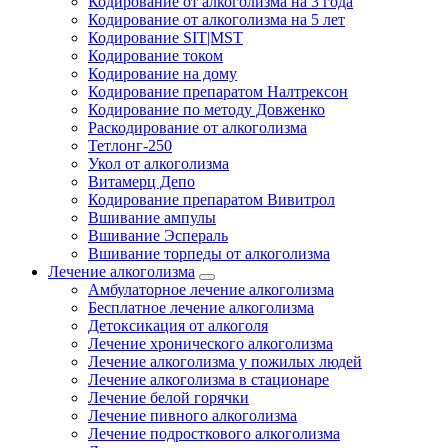
Кодирование от алкоголизма на 3 года
Кодирование от алкоголизма на 5 лет
Кодирование SIT|MST
Кодирование током
Кодирование на дому
Кодирование препаратом Налтрексон
Кодирование по методу Довженко
Раскодирование от алкоголизма
Тетлонг-250
Укол от алкоголизма
Витамерц Депо
Кодирование препаратом Вивитрол
Вшивание ампулы
Вшивание Эспераль
Вшивание торпеды от алкоголизма
Лечение алкоголизма
Амбулаторное лечение алкоголизма
Бесплатное лечение алкоголизма
Детоксикация от алкоголя
Лечение хронического алкоголизма
Лечение алкоголизма у пожилых людей
Лечение алкоголизма в стационаре
Лечение белой горячки
Лечение пивного алкоголизма
Лечение подросткового алкоголизма