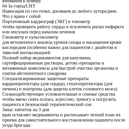
внимания к номеру.
04
За город/СНТ
Навигация по гео-точке, доезжаем до любого хутора/дачи.
Что у врача с собой
Портативный кардиограф (ЭКГ) и тонометр
чтобы проверить работу сердца и исключить риски инфаркта
или инсульта перед началом лечения
Глюкометр и пульсоксиметр
для мгновенного анализа уровня сахара и насыщения крови
кислородом (особенно важно для пациентов с диабетом и
тяжелой интоксикацией
Полный набор медикаментов для капельниц
сертифицированные растворы, детокс-препараты и
витаминные комплексы для быстрой очистки организма и
снятия абстинентного синдрома
Специализированные защитные препараты
кардиопротекторы (для сердца), гепатопротекторы (для
печени) и ноотропы (для защиты клеток головного мозга)
Сильнодействующие успокоительные и сонные средства
чтобы мягко снять психоз, агрессию, тревогу и погрузить
пациента в безопасный терапевтический сон
Запас таблеток на 3 дня
врач оставляет медикаменты и расписывает четкий план их
приема для самостоятельного восстановления пациента после
уезда бригады