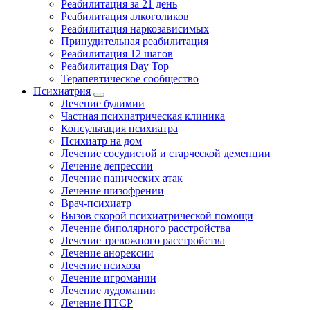
Реабилитация за 21 день
Реабилитация алкоголиков
Реабилитация наркозависимых
Принудительная реабилитация
Реабилитация 12 шагов
Реабилитация Day Top
Терапевтическое сообщество
Психиатрия
Лечение булимии
Частная психиатрическая клиника
Консультация психиатра
Психиатр на дом
Лечение сосудистой и старческой деменции
Лечение депрессии
Лечение панических атак
Лечение шизофрении
Врач-психиатр
Вызов скорой психиатрической помощи
Лечение биполярного расстройства
Лечение тревожного расстройства
Лечение анорексии
Лечение психоза
Лечение игромании
Лечение лудомании
Лечение ПТСР