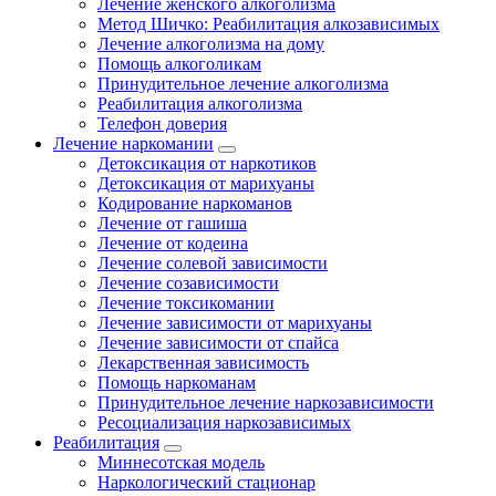
Лечение женского алкоголизма
Метод Шичко: Реабилитация алкозависимых
Лечение алкоголизма на дому
Помощь алкоголикам
Принудительное лечение алкоголизма
Реабилитация алкоголизма
Телефон доверия
Лечение наркомании
Детоксикация от наркотиков
Детоксикация от марихуаны
Кодирование наркоманов
Лечение от гашиша
Лечение от кодеина
Лечение солевой зависимости
Лечение созависимости
Лечение токсикомании
Лечение зависимости от марихуаны
Лечение зависимости от спайса
Лекарственная зависимость
Помощь наркоманам
Принудительное лечение наркозависимости
Ресоциализация наркозависимых
Реабилитация
Миннесотская модель
Наркологический стационар