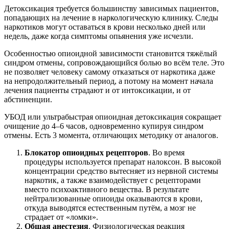
Детоксикация требуется большинству зависимых пациентов,
попадающих на лечение в наркологическую клинику. Следы
наркотиков могут оставаться в крови несколько дней или
недель, даже когда симптомы опьянения уже исчезли.
Особенностью опиоидной зависимости становится тяжёлый
синдром отмены, сопровождающийся болью во всём теле. Это
не позволяет человеку самому отказаться от наркотика даже
на непродолжительный период, а потому на момент начала
лечения пациенты страдают и от интоксикации, и от
абстиненции.
УБОД или ультрабыстрая опиоидная детоксикация сокращает
очищение до 4–6 часов, одновременно купируя синдром
отмены. Есть 3 момента, отличающих методику от аналогов.
Блокатор опиоидных рецепторов
. Во время
процедуры используется препарат налоксон. В высокой
концентрации средство вытесняет из нервной системы
наркотик, а также взаимодействует с рецепторами
вместо психоактивного вещества. В результате
нейтрализованные опиоиды оказываются в крови,
откуда выводятся естественным путём, а мозг не
страдает от «ломки».
Общая анестезия
. Физиологическая реакция