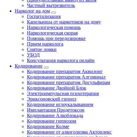
Частный вытрезвитель
Нарколог на дом
Госпитализация
Капельница от наркотиков на дому
Наркологическая помощь
Наркологическая скорая
Помощь при передозировке
Прием нарколога
Снятие ломки
УБОД
Консультация нарколога онлайн
Кодирование
Кодирование препаратом Аквилонг
Кодирование препаратом Алгоминал
Кодирование препаратом Дисульфирам
Кодирование Двойной Блок
Электроимпульсная психотерапия
Эриксоновский гипноз
Кодирование иглоукалыванием
Имплантация Продетоксон
Кодирование Алкоблокада
Кодирование гипнозом
Кодирование Колме
Кодирование от алкоголизма Актоплекс