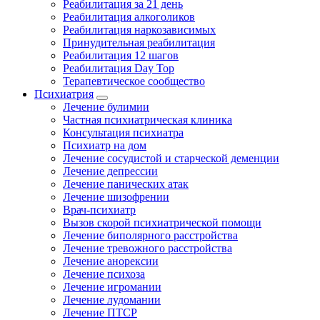
Реабилитация за 21 день
Реабилитация алкоголиков
Реабилитация наркозависимых
Принудительная реабилитация
Реабилитация 12 шагов
Реабилитация Day Top
Терапевтическое сообщество
Психиатрия
Лечение булимии
Частная психиатрическая клиника
Консультация психиатра
Психиатр на дом
Лечение сосудистой и старческой деменции
Лечение депрессии
Лечение панических атак
Лечение шизофрении
Врач-психиатр
Вызов скорой психиатрической помощи
Лечение биполярного расстройства
Лечение тревожного расстройства
Лечение анорексии
Лечение психоза
Лечение игромании
Лечение лудомании
Лечение ПТСР