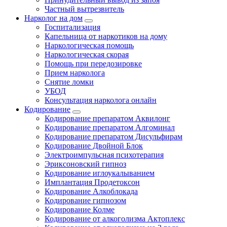
Частный вытрезвитель
Нарколог на дом
Госпитализация
Капельница от наркотиков на дому
Наркологическая помощь
Наркологическая скорая
Помощь при передозировке
Прием нарколога
Снятие ломки
УБОД
Консультация нарколога онлайн
Кодирование
Кодирование препаратом Аквилонг
Кодирование препаратом Алгоминал
Кодирование препаратом Дисульфирам
Кодирование Двойной Блок
Электроимпульсная психотерапия
Эриксоновский гипноз
Кодирование иглоукалыванием
Имплантация Продетоксон
Кодирование Алкоблокада
Кодирование гипнозом
Кодирование Колме
Кодирование от алкоголизма Актоплекс