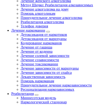
Лечение женского алкоголизма
Метод Шичко: Реабилитация алкозависимых
Лечение алкоголизма на дому
Помощь алкоголикам
Принудительное лечение алкоголизма
Реабилитация алкоголизма
Телефон доверия
Лечение наркомании
Детоксикация от наркотиков
Детоксикация от марихуаны
Кодирование наркоманов
Лечение от гашиша
Лечение от кодеина
Лечение солевой зависимости
Лечение созависимости
Лечение токсикомании
Лечение зависимости от марихуаны
Лечение зависимости от спайса
Лекарственная зависимость
Помощь наркоманам
Принудительное лечение наркозависимости
Ресоциализация наркозависимых
Реабилитация
Миннесотская модель
Наркологический стационар