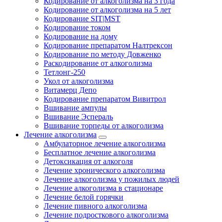
Кодирование от алкоголизма на 3 года
Кодирование от алкоголизма на 5 лет
Кодирование SIT|MST
Кодирование током
Кодирование на дому
Кодирование препаратом Налтрексон
Кодирование по методу Довженко
Раскодирование от алкоголизма
Тетлонг-250
Укол от алкоголизма
Витамерц Депо
Кодирование препаратом Вивитрол
Вшивание ампулы
Вшивание Эспераль
Вшивание торпеды от алкоголизма
Лечение алкоголизма
Амбулаторное лечение алкоголизма
Бесплатное лечение алкоголизма
Детоксикация от алкоголя
Лечение хронического алкоголизма
Лечение алкоголизма у пожилых людей
Лечение алкоголизма в стационаре
Лечение белой горячки
Лечение пивного алкоголизма
Лечение подросткового алкоголизма