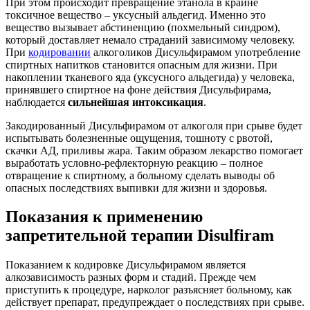
При этом происходит превращение этанола в крайне
токсичное вещество – уксусный альдегид. Именно это
вещество вызывает абстиненцию (похмельный синдром),
который доставляет немало страданий зависимому человеку.
При
кодировании
алкоголиков Дисульфирамом употребление
спиртных напитков становится опасным для жизни. При
накоплении тканевого яда (уксусного альдегида) у человека,
принявшего спиртное на фоне действия Дисульфирама,
наблюдается
сильнейшая интоксикация
.
Закодированный Дисульфирамом от алкоголя при срыве будет
испытывать болезненные ощущения, тошноту с рвотой,
скачки АД, приливы жара. Таким образом лекарство помогает
выработать условно-рефлекторную реакцию – полное
отвращение к спиртному, а больному сделать выводы об
опасных последствиях выпивки для жизни и здоровья.
Показания к применению
запретительной терапии Disulfiram
Показанием к кодировке Дисульфирамом является
алкозависимость разных форм и стадий. Прежде чем
приступить к процедуре, нарколог разъясняет больному, как
действует препарат, предупреждает о последствиях при срыве.