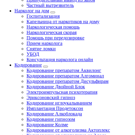
Частный вытрезвитель
Нарколог на дом
Госпитализация
Капельница от наркотиков на дому
Наркологическая помощь
Наркологическая скорая
Помощь при передозировке
Прием нарколога
Снятие ломки
УБОД
Консультация нарколога онлайн
Кодирование
Кодирование препаратом Аквилонг
Кодирование препаратом Алгоминал
Кодирование препаратом Дисульфирам
Кодирование Двойной Блок
Электроимпульсная психотерапия
Эриксоновский гипноз
Кодирование иглоукалыванием
Имплантация Продетоксон
Кодирование Алкоблокада
Кодирование гипнозом
Кодирование Колме
Кодирование от алкоголизма Актоплекс