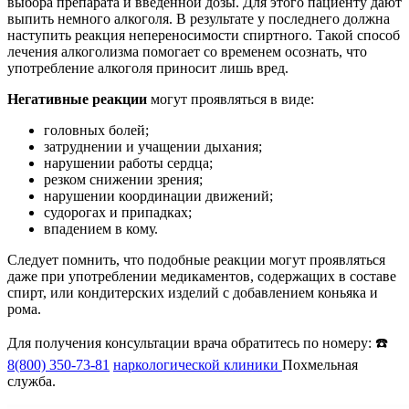
выбора препарата и введенной дозы. Для этого пациенту дают
выпить немного алкоголя. В результате у последнего должна
наступить реакция непереносимости спиртного. Такой способ
лечения алкоголизма помогает со временем осознать, что
употребление алкоголя приносит лишь вред.
Негативные реакции
могут проявляться в виде:
головных болей;
затруднении и учащении дыхания;
нарушении работы сердца;
резком снижении зрения;
нарушении координации движений;
судорогах и припадках;
впадением в кому.
Следует помнить, что подобные реакции могут проявляться
даже при употреблении медикаментов, содержащих в составе
спирт, или кондитерских изделий с добавлением коньяка и
рома.
Для получения консультации врача обратитесь по номеру: ☎️
8(800) 350-73-81
наркологической клиники
Похмельная
служба.