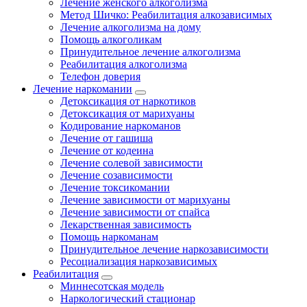
Лечение женского алкоголизма
Метод Шичко: Реабилитация алкозависимых
Лечение алкоголизма на дому
Помощь алкоголикам
Принудительное лечение алкоголизма
Реабилитация алкоголизма
Телефон доверия
Лечение наркомании
Детоксикация от наркотиков
Детоксикация от марихуаны
Кодирование наркоманов
Лечение от гашиша
Лечение от кодеина
Лечение солевой зависимости
Лечение созависимости
Лечение токсикомании
Лечение зависимости от марихуаны
Лечение зависимости от спайса
Лекарственная зависимость
Помощь наркоманам
Принудительное лечение наркозависимости
Ресоциализация наркозависимых
Реабилитация
Миннесотская модель
Наркологический стационар