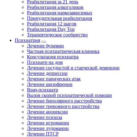
Реабилитация за 21 день
Реабилитация алкоголиков
Реабилитация наркозависимых
Принудительная реабилитация
Реабилитация 12 шагов
Реабилитация Day Top
Терапевтическое сообщество
Психиатрия
Лечение булимии
Частная психиатрическая клиника
Консультация психиатра
Психиатр на дом
Лечение сосудистой и старческой деменции
Лечение депрессии
Лечение панических атак
Лечение шизофрении
Врач-психиатр
Вызов скорой психиатрической помощи
Лечение биполярного расстройства
Лечение тревожного расстройства
Лечение анорексии
Лечение психоза
Лечение игромании
Лечение лудомании
Лечение ПТСР