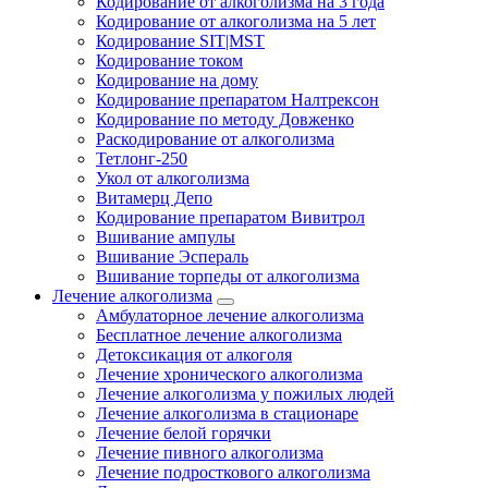
Кодирование от алкоголизма на 3 года
Кодирование от алкоголизма на 5 лет
Кодирование SIT|MST
Кодирование током
Кодирование на дому
Кодирование препаратом Налтрексон
Кодирование по методу Довженко
Раскодирование от алкоголизма
Тетлонг-250
Укол от алкоголизма
Витамерц Депо
Кодирование препаратом Вивитрол
Вшивание ампулы
Вшивание Эспераль
Вшивание торпеды от алкоголизма
Лечение алкоголизма
Амбулаторное лечение алкоголизма
Бесплатное лечение алкоголизма
Детоксикация от алкоголя
Лечение хронического алкоголизма
Лечение алкоголизма у пожилых людей
Лечение алкоголизма в стационаре
Лечение белой горячки
Лечение пивного алкоголизма
Лечение подросткового алкоголизма