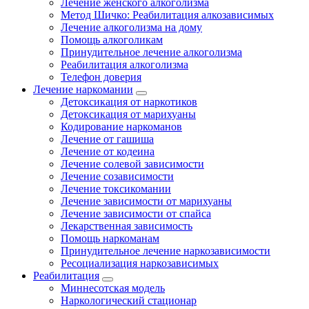
Лечение женского алкоголизма
Метод Шичко: Реабилитация алкозависимых
Лечение алкоголизма на дому
Помощь алкоголикам
Принудительное лечение алкоголизма
Реабилитация алкоголизма
Телефон доверия
Лечение наркомании
Детоксикация от наркотиков
Детоксикация от марихуаны
Кодирование наркоманов
Лечение от гашиша
Лечение от кодеина
Лечение солевой зависимости
Лечение созависимости
Лечение токсикомании
Лечение зависимости от марихуаны
Лечение зависимости от спайса
Лекарственная зависимость
Помощь наркоманам
Принудительное лечение наркозависимости
Ресоциализация наркозависимых
Реабилитация
Миннесотская модель
Наркологический стационар