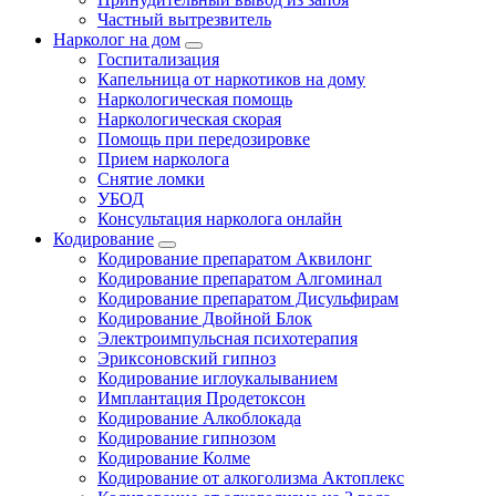
Частный вытрезвитель
Нарколог на дом
Госпитализация
Капельница от наркотиков на дому
Наркологическая помощь
Наркологическая скорая
Помощь при передозировке
Прием нарколога
Снятие ломки
УБОД
Консультация нарколога онлайн
Кодирование
Кодирование препаратом Аквилонг
Кодирование препаратом Алгоминал
Кодирование препаратом Дисульфирам
Кодирование Двойной Блок
Электроимпульсная психотерапия
Эриксоновский гипноз
Кодирование иглоукалыванием
Имплантация Продетоксон
Кодирование Алкоблокада
Кодирование гипнозом
Кодирование Колме
Кодирование от алкоголизма Актоплекс