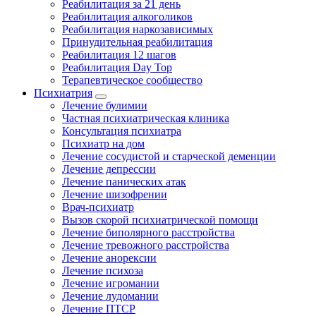
Реабилитация за 21 день
Реабилитация алкоголиков
Реабилитация наркозависимых
Принудительная реабилитация
Реабилитация 12 шагов
Реабилитация Day Top
Терапевтическое сообщество
Психиатрия
Лечение булимии
Частная психиатрическая клиника
Консультация психиатра
Психиатр на дом
Лечение сосудистой и старческой деменции
Лечение депрессии
Лечение панических атак
Лечение шизофрении
Врач-психиатр
Вызов скорой психиатрической помощи
Лечение биполярного расстройства
Лечение тревожного расстройства
Лечение анорексии
Лечение психоза
Лечение игромании
Лечение лудомании
Лечение ПТСР