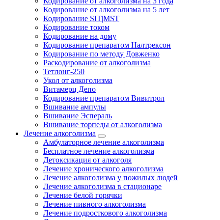
Кодирование от алкоголизма на 3 года
Кодирование от алкоголизма на 5 лет
Кодирование SIT|MST
Кодирование током
Кодирование на дому
Кодирование препаратом Налтрексон
Кодирование по методу Довженко
Раскодирование от алкоголизма
Тетлонг-250
Укол от алкоголизма
Витамерц Депо
Кодирование препаратом Вивитрол
Вшивание ампулы
Вшивание Эспераль
Вшивание торпеды от алкоголизма
Лечение алкоголизма
Амбулаторное лечение алкоголизма
Бесплатное лечение алкоголизма
Детоксикация от алкоголя
Лечение хронического алкоголизма
Лечение алкоголизма у пожилых людей
Лечение алкоголизма в стационаре
Лечение белой горячки
Лечение пивного алкоголизма
Лечение подросткового алкоголизма