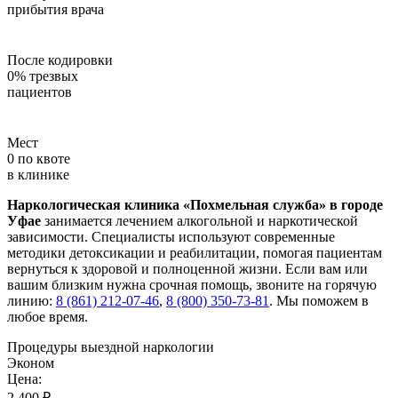
прибытия врача
После кодировки
0
%
трезвых
пациентов
Мест
0
по квоте
в клинике
Наркологическая клиника «Похмельная служба» в городе
Уфае
занимается лечением алкогольной и наркотической
зависимости. Специалисты используют современные
методики детоксикации и реабилитации, помогая пациентам
вернуться к здоровой и полноценной жизни. Если вам или
вашим близким нужна срочная помощь, звоните на горячую
линию:
8 (861) 212-07-46
,
8 (800) 350-73-81
. Мы поможем в
любое время.
Процедуры выездной наркологии
Эконом
Цена:
2 400 ₽