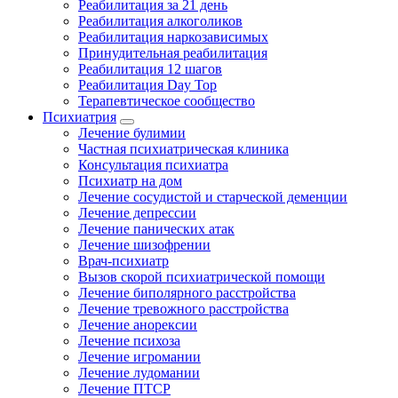
Реабилитация за 21 день
Реабилитация алкоголиков
Реабилитация наркозависимых
Принудительная реабилитация
Реабилитация 12 шагов
Реабилитация Day Top
Терапевтическое сообщество
Психиатрия
Лечение булимии
Частная психиатрическая клиника
Консультация психиатра
Психиатр на дом
Лечение сосудистой и старческой деменции
Лечение депрессии
Лечение панических атак
Лечение шизофрении
Врач-психиатр
Вызов скорой психиатрической помощи
Лечение биполярного расстройства
Лечение тревожного расстройства
Лечение анорексии
Лечение психоза
Лечение игромании
Лечение лудомании
Лечение ПТСР