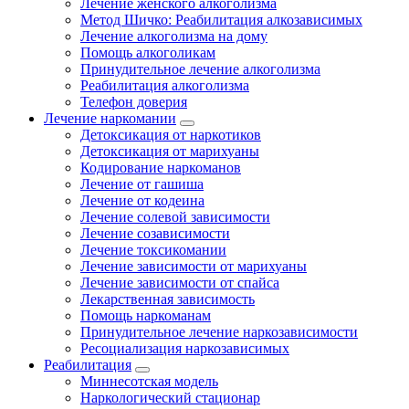
Лечение женского алкоголизма
Метод Шичко: Реабилитация алкозависимых
Лечение алкоголизма на дому
Помощь алкоголикам
Принудительное лечение алкоголизма
Реабилитация алкоголизма
Телефон доверия
Лечение наркомании
Детоксикация от наркотиков
Детоксикация от марихуаны
Кодирование наркоманов
Лечение от гашиша
Лечение от кодеина
Лечение солевой зависимости
Лечение созависимости
Лечение токсикомании
Лечение зависимости от марихуаны
Лечение зависимости от спайса
Лекарственная зависимость
Помощь наркоманам
Принудительное лечение наркозависимости
Ресоциализация наркозависимых
Реабилитация
Миннесотская модель
Наркологический стационар