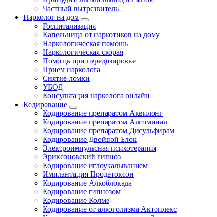
Частный вытрезвитель
Нарколог на дом
Госпитализация
Капельница от наркотиков на дому
Наркологическая помощь
Наркологическая скорая
Помощь при передозировке
Прием нарколога
Снятие ломки
УБОД
Консультация нарколога онлайн
Кодирование
Кодирование препаратом Аквилонг
Кодирование препаратом Алгоминал
Кодирование препаратом Дисульфирам
Кодирование Двойной Блок
Электроимпульсная психотерапия
Эриксоновский гипноз
Кодирование иглоукалыванием
Имплантация Продетоксон
Кодирование Алкоблокада
Кодирование гипнозом
Кодирование Колме
Кодирование от алкоголизма Актоплекс