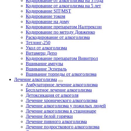
Кодирование от алкоголизма на 3 года
Кодирование от алкоголизма на 5 лет
Кодирование SIT|MST
Кодирование током
Кодирование на дому
Кодирование препаратом Налтрексон
Кодирование по методу Довженко
Раскодирование от алкоголизма
Тетлонг-250
Укол от алкоголизма
Витамерц Депо
Кодирование препаратом Вивитрол
Вшивание ампулы
Вшивание Эспераль
Вшивание торпеды от алкоголизма
Лечение алкоголизма
Амбулаторное лечение алкоголизма
Бесплатное лечение алкоголизма
Детоксикация от алкоголя
Лечение хронического алкоголизма
Лечение алкоголизма у пожилых людей
Лечение алкоголизма в стационаре
Лечение белой горячки
Лечение пивного алкоголизма
Лечение подросткового алкоголизма