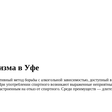
изма в Уфе
ивный метод борьбы с алкогольной зависимостью, доступный в
При употреблении спиртного возникают выраженные неприятные
астроенным на отказ от спиртного. Среди преимуществ — длител