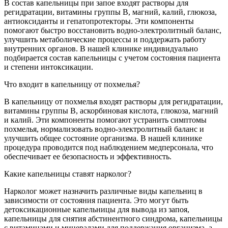
В состав капельницы при запое входят растворы для
регидратации, витамины группы B, магний, калий, глюкоза,
антиоксиданты и гепатопротекторы. Эти компоненты
помогают быстро восстановить водно-электролитный баланс,
улучшить метаболические процессы и поддержать работу
внутренних органов. В нашей клинике индивидуально
подбирается состав капельницы с учетом состояния пациента
и степени интоксикации.
Что входит в капельницу от похмелья?
В капельницу от похмелья входят растворы для регидратации,
витамины группы B, аскорбиновая кислота, глюкоза, магний
и калий. Эти компоненты помогают устранить симптомы
похмелья, нормализовать водно-электролитный баланс и
улучшить общее состояние организма. В нашей клинике
процедура проводится под наблюдением медперсонала, что
обеспечивает ее безопасность и эффективность.
Какие капельницы ставят нарколог?
Нарколог может назначить различные виды капельниц в
зависимости от состояния пациента. Это могут быть
детоксикационные капельницы для вывода из запоя,
капельницы для снятия абстинентного синдрома, капельницы
с витаминами и минералами для поддержания организма, а