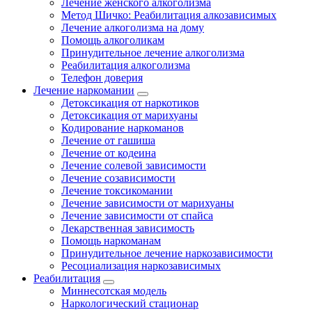
Лечение женского алкоголизма
Метод Шичко: Реабилитация алкозависимых
Лечение алкоголизма на дому
Помощь алкоголикам
Принудительное лечение алкоголизма
Реабилитация алкоголизма
Телефон доверия
Лечение наркомании
Детоксикация от наркотиков
Детоксикация от марихуаны
Кодирование наркоманов
Лечение от гашиша
Лечение от кодеина
Лечение солевой зависимости
Лечение созависимости
Лечение токсикомании
Лечение зависимости от марихуаны
Лечение зависимости от спайса
Лекарственная зависимость
Помощь наркоманам
Принудительное лечение наркозависимости
Ресоциализация наркозависимых
Реабилитация
Миннесотская модель
Наркологический стационар