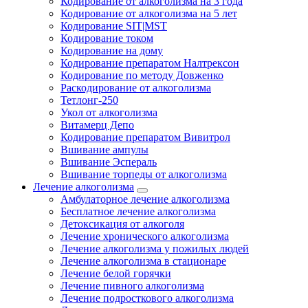
Кодирование от алкоголизма на 3 года
Кодирование от алкоголизма на 5 лет
Кодирование SIT|MST
Кодирование током
Кодирование на дому
Кодирование препаратом Налтрексон
Кодирование по методу Довженко
Раскодирование от алкоголизма
Тетлонг-250
Укол от алкоголизма
Витамерц Депо
Кодирование препаратом Вивитрол
Вшивание ампулы
Вшивание Эспераль
Вшивание торпеды от алкоголизма
Лечение алкоголизма
Амбулаторное лечение алкоголизма
Бесплатное лечение алкоголизма
Детоксикация от алкоголя
Лечение хронического алкоголизма
Лечение алкоголизма у пожилых людей
Лечение алкоголизма в стационаре
Лечение белой горячки
Лечение пивного алкоголизма
Лечение подросткового алкоголизма