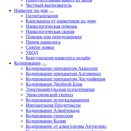
Частный вытрезвитель
Нарколог на дом
Госпитализация
Капельница от наркотиков на дому
Наркологическая помощь
Наркологическая скорая
Помощь при передозировке
Прием нарколога
Снятие ломки
УБОД
Консультация нарколога онлайн
Кодирование
Кодирование препаратом Аквилонг
Кодирование препаратом Алгоминал
Кодирование препаратом Дисульфирам
Кодирование Двойной Блок
Электроимпульсная психотерапия
Эриксоновский гипноз
Кодирование иглоукалыванием
Имплантация Продетоксон
Кодирование Алкоблокада
Кодирование гипнозом
Кодирование Колме
Кодирование от алкоголизма Актоплекс