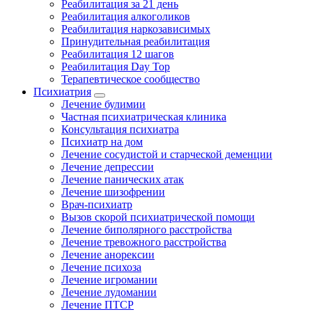
Реабилитация за 21 день
Реабилитация алкоголиков
Реабилитация наркозависимых
Принудительная реабилитация
Реабилитация 12 шагов
Реабилитация Day Top
Терапевтическое сообщество
Психиатрия
Лечение булимии
Частная психиатрическая клиника
Консультация психиатра
Психиатр на дом
Лечение сосудистой и старческой деменции
Лечение депрессии
Лечение панических атак
Лечение шизофрении
Врач-психиатр
Вызов скорой психиатрической помощи
Лечение биполярного расстройства
Лечение тревожного расстройства
Лечение анорексии
Лечение психоза
Лечение игромании
Лечение лудомании
Лечение ПТСР