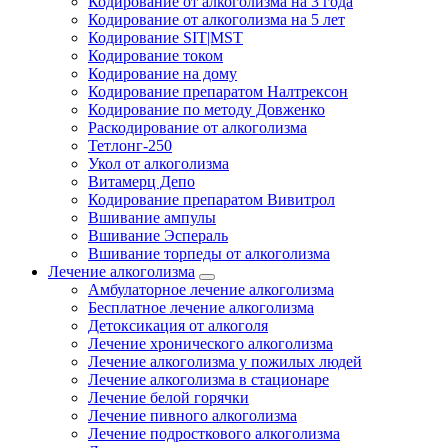
Кодирование от алкоголизма на 3 года
Кодирование от алкоголизма на 5 лет
Кодирование SIT|MST
Кодирование током
Кодирование на дому
Кодирование препаратом Налтрексон
Кодирование по методу Довженко
Раскодирование от алкоголизма
Тетлонг-250
Укол от алкоголизма
Витамерц Депо
Кодирование препаратом Вивитрол
Вшивание ампулы
Вшивание Эспераль
Вшивание торпеды от алкоголизма
Лечение алкоголизма
Амбулаторное лечение алкоголизма
Бесплатное лечение алкоголизма
Детоксикация от алкоголя
Лечение хронического алкоголизма
Лечение алкоголизма у пожилых людей
Лечение алкоголизма в стационаре
Лечение белой горячки
Лечение пивного алкоголизма
Лечение подросткового алкоголизма