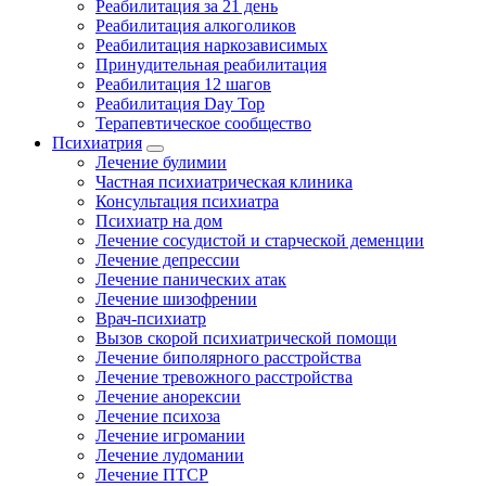
Реабилитация за 21 день
Реабилитация алкоголиков
Реабилитация наркозависимых
Принудительная реабилитация
Реабилитация 12 шагов
Реабилитация Day Top
Терапевтическое сообщество
Психиатрия
Лечение булимии
Частная психиатрическая клиника
Консультация психиатра
Психиатр на дом
Лечение сосудистой и старческой деменции
Лечение депрессии
Лечение панических атак
Лечение шизофрении
Врач-психиатр
Вызов скорой психиатрической помощи
Лечение биполярного расстройства
Лечение тревожного расстройства
Лечение анорексии
Лечение психоза
Лечение игромании
Лечение лудомании
Лечение ПТСР