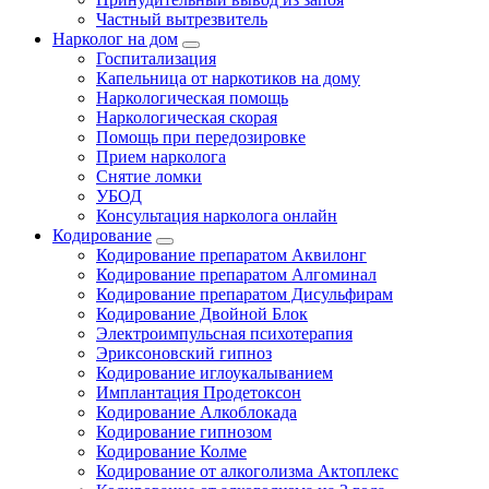
Частный вытрезвитель
Нарколог на дом
Госпитализация
Капельница от наркотиков на дому
Наркологическая помощь
Наркологическая скорая
Помощь при передозировке
Прием нарколога
Снятие ломки
УБОД
Консультация нарколога онлайн
Кодирование
Кодирование препаратом Аквилонг
Кодирование препаратом Алгоминал
Кодирование препаратом Дисульфирам
Кодирование Двойной Блок
Электроимпульсная психотерапия
Эриксоновский гипноз
Кодирование иглоукалыванием
Имплантация Продетоксон
Кодирование Алкоблокада
Кодирование гипнозом
Кодирование Колме
Кодирование от алкоголизма Актоплекс