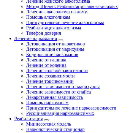
Лечение женского алкоголизма
Метод Шичко: Реабилитация алкозависимых
Лечение алкоголизма на дому
Помощь алкоголикам
Принудительное лечение алкоголизма
Реабилитация алкоголизма
Телефон доверия
Лечение наркомании
Детоксикация от наркотиков
Детоксикация от марихуаны
Кодирование наркоманов
Лечение от гашиша
Лечение от кодеина
Лечение солевой зависимости
Лечение созависимости
Лечение токсикомании
Лечение зависимости от марихуаны
Лечение зависимости от спайса
Лекарственная зависимость
Помощь наркоманам
Принудительное лечение наркозависимости
Ресоциализация наркозависимых
Реабилитация
Миннесотская модель
Наркологический стационар