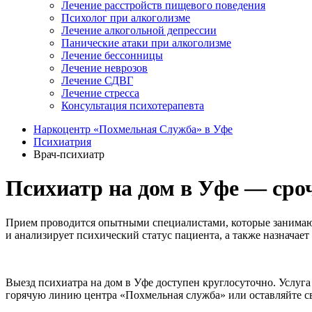
Лечение расстройств пищевого поведения
Психолог при алкоголизме
Лечение алкогольной депрессии
Панические атаки при алкоголизме
Лечение бессонницы
Лечение неврозов
Лечение СДВГ
Лечение стресса
Консультация психотерапевта
Наркоцентр «Похмельная Служба» в Уфе
Психиатрия
Врач-психиатр
Психиатр на дом в Уфе — сро
Прием проводится опытными специалистами, которые занимают
и анализирует психический статус пациента, а также назначае
Выезд психиатра на дом в Уфе доступен круглосуточно. Услуга 
горячую линию центра «Похмельная служба» или оставляйте св