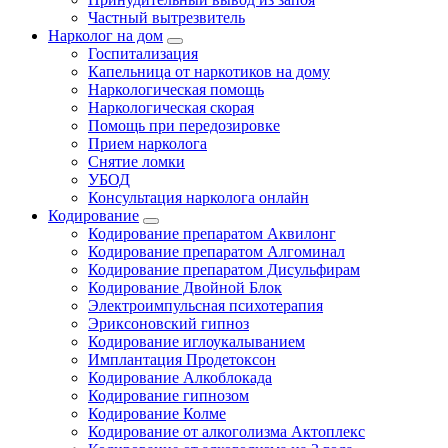
Частный вытрезвитель
Нарколог на дом
Госпитализация
Капельница от наркотиков на дому
Наркологическая помощь
Наркологическая скорая
Помощь при передозировке
Прием нарколога
Снятие ломки
УБОД
Консультация нарколога онлайн
Кодирование
Кодирование препаратом Аквилонг
Кодирование препаратом Алгоминал
Кодирование препаратом Дисульфирам
Кодирование Двойной Блок
Электроимпульсная психотерапия
Эриксоновский гипноз
Кодирование иглоукалыванием
Имплантация Продетоксон
Кодирование Алкоблокада
Кодирование гипнозом
Кодирование Колме
Кодирование от алкоголизма Актоплекс