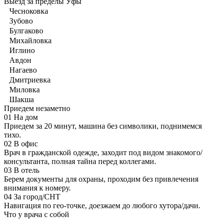
Выезд за пределы Уфы
Чесноковка
Зубово
Булгаково
Михайловка
Иглино
Авдон
Нагаево
Дмитриевка
Миловка
Шакша
Приедем незаметно
01
На дом
Приедем за 20 минут, машина без символики, поднимемся
тихо.
02
В офис
Врач в гражданской одежде, заходит под видом знакомого/
консультанта, полная тайна перед коллегами.
03
В отель
Берем документы для охраны, проходим без привлечения
внимания к номеру.
04
За город/СНТ
Навигация по гео-точке, доезжаем до любого хутора/дачи.
Что у врача с собой