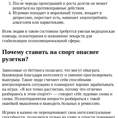
После череды проигрышей и роста долгов он может
решиться на противоправные действия.
Игроман попадает в моральный тупик, впадает в
депрессию, перестает есть, начинает злоупотреблять
алкоголем или наркотиками.
Всем людям в таком состоянии требуется умелая медицинская
помощь: психотерапия и назначение лекарств для
стабилизации психоэмоциональной сферы.
Почему ставить на спорт опаснее
рулетки?
Зависимые от беттинга полагают, что могут обыграть
букмекеров благодаря интеллекту и умению прогнозировать
выигрыш. Такие люди считают себя способными
контролировать ситуацию и планируют хорошо зарабатывать
на играх. «Я все точно рассчитаю, потому что отлично
разбираюсь в этом спорте!» — говорит себе лудоман снова и
снова. Психотерапевтам непросто разбираться с такой
ошибкой мышления и выводить больных в ремиссию.
Игроки в казино не переоценивают свои интеллектуальные
способности, полагаются только на удачу и отчасти понимают