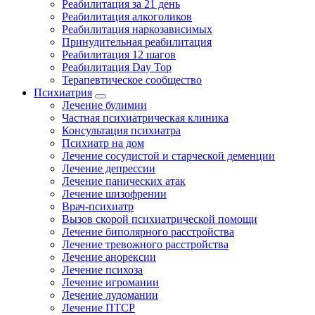
Реабилитация за 21 день
Реабилитация алкоголиков
Реабилитация наркозависимых
Принудительная реабилитация
Реабилитация 12 шагов
Реабилитация Day Top
Терапевтическое сообщество
Психиатрия
Лечение булимии
Частная психиатрическая клиника
Консультация психиатра
Психиатр на дом
Лечение сосудистой и старческой деменции
Лечение депрессии
Лечение панических атак
Лечение шизофрении
Врач-психиатр
Вызов скорой психиатрической помощи
Лечение биполярного расстройства
Лечение тревожного расстройства
Лечение анорексии
Лечение психоза
Лечение игромании
Лечение лудомании
Лечение ПТСР