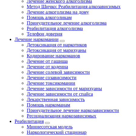
Лечение женского алкоголизма
Метод Шичко: Реабилитация алкозависимых
Лечение алкоголизма на дому
Помощь алкоголикам
Принудительное лечение алкоголизма
Реабилитация алкоголизма
Телефон доверия
Лечение наркомании
Детоксикация от наркотиков
Детоксикация от марихуаны
Кодирование наркоманов
Лечение от гашиша
Лечение от кодеина
Лечение солевой зависимости
Лечение созависимости
Лечение токсикомании
Лечение зависимости от марихуаны
Лечение зависимости от спайса
Лекарственная зависимость
Помощь наркоманам
Принудительное лечение наркозависимости
Ресоциализация наркозависимых
Реабилитация
Миннесотская модель
Наркологический стационар