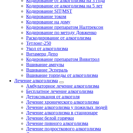
Кодирование от алкоголизма на 3 года
Кодирование от алкоголизма на 5 лет
Кодирование SIT|MST
Кодирование током
Кодирование на дому
Кодирование препаратом Налтрексон
Кодирование по методу Довженко
Раскодирование от алкоголизма
Тетлонг-250
Укол от алкоголизма
Витамерц Депо
Кодирование препаратом Вивитрол
Вшивание ампулы
Вшивание Эспераль
Вшивание торпеды от алкоголизма
Лечение алкоголизма
Амбулаторное лечение алкоголизма
Бесплатное лечение алкоголизма
Детоксикация от алкоголя
Лечение хронического алкоголизма
Лечение алкоголизма у пожилых людей
Лечение алкоголизма в стационаре
Лечение белой горячки
Лечение пивного алкоголизма
Лечение подросткового алкоголизма