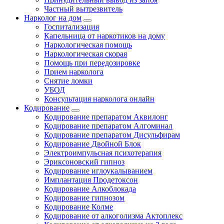
Частный вытрезвитель
Нарколог на дом
Госпитализация
Капельница от наркотиков на дому
Наркологическая помощь
Наркологическая скорая
Помощь при передозировке
Прием нарколога
Снятие ломки
УБОД
Консультация нарколога онлайн
Кодирование
Кодирование препаратом Аквилонг
Кодирование препаратом Алгоминал
Кодирование препаратом Дисульфирам
Кодирование Двойной Блок
Электроимпульсная психотерапия
Эриксоновский гипноз
Кодирование иглоукалыванием
Имплантация Продетоксон
Кодирование Алкоблокада
Кодирование гипнозом
Кодирование Колме
Кодирование от алкоголизма Актоплекс