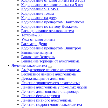
Кодирование от алкоголизма на 3 года
Кодирование от алкоголизма на 5 лет
Кодирование SIT|MST
Кодирование током
Кодирование на дому
Кодирование препаратом Налтрексон
Кодирование по методу Довженко
Раскодирование от алкоголизма
Тетлонг-250
Укол от алкоголизма
Витамерц Депо
Кодирование препаратом Вивитрол
Вшивание ампулы
Вшивание Эспераль
Вшивание торпеды от алкоголизма
Лечение алкоголизма
Амбулаторное лечение алкоголизма
Бесплатное лечение алкоголизма
Детоксикация от алкоголя
Лечение хронического алкоголизма
Лечение алкоголизма у пожилых людей
Лечение алкоголизма в стационаре
Лечение белой горячки
Лечение пивного алкоголизма
Лечение подросткового алкоголизма