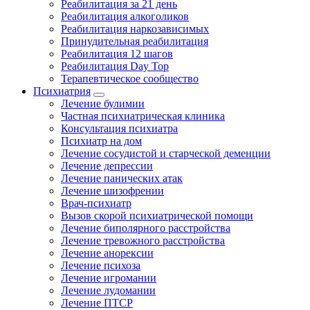
Реабилитация за 21 день
Реабилитация алкоголиков
Реабилитация наркозависимых
Принудительная реабилитация
Реабилитация 12 шагов
Реабилитация Day Top
Терапевтическое сообщество
Психиатрия
Лечение булимии
Частная психиатрическая клиника
Консультация психиатра
Психиатр на дом
Лечение сосудистой и старческой деменции
Лечение депрессии
Лечение панических атак
Лечение шизофрении
Врач-психиатр
Вызов скорой психиатрической помощи
Лечение биполярного расстройства
Лечение тревожного расстройства
Лечение анорексии
Лечение психоза
Лечение игромании
Лечение лудомании
Лечение ПТСР