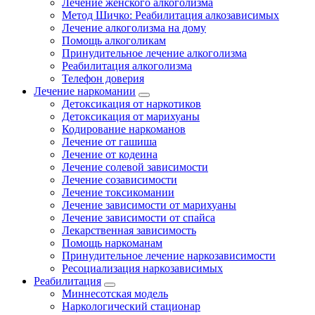
Лечение женского алкоголизма
Метод Шичко: Реабилитация алкозависимых
Лечение алкоголизма на дому
Помощь алкоголикам
Принудительное лечение алкоголизма
Реабилитация алкоголизма
Телефон доверия
Лечение наркомании
Детоксикация от наркотиков
Детоксикация от марихуаны
Кодирование наркоманов
Лечение от гашиша
Лечение от кодеина
Лечение солевой зависимости
Лечение созависимости
Лечение токсикомании
Лечение зависимости от марихуаны
Лечение зависимости от спайса
Лекарственная зависимость
Помощь наркоманам
Принудительное лечение наркозависимости
Ресоциализация наркозависимых
Реабилитация
Миннесотская модель
Наркологический стационар