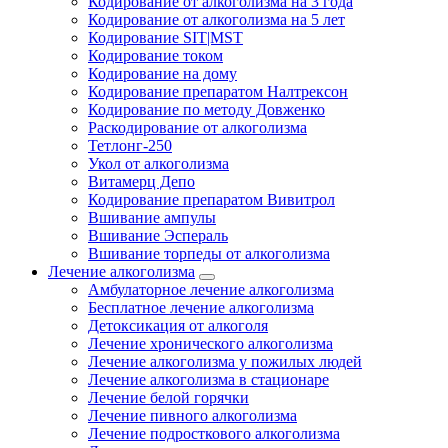
Кодирование от алкоголизма на 3 года
Кодирование от алкоголизма на 5 лет
Кодирование SIT|MST
Кодирование током
Кодирование на дому
Кодирование препаратом Налтрексон
Кодирование по методу Довженко
Раскодирование от алкоголизма
Тетлонг-250
Укол от алкоголизма
Витамерц Депо
Кодирование препаратом Вивитрол
Вшивание ампулы
Вшивание Эспераль
Вшивание торпеды от алкоголизма
Лечение алкоголизма
Амбулаторное лечение алкоголизма
Бесплатное лечение алкоголизма
Детоксикация от алкоголя
Лечение хронического алкоголизма
Лечение алкоголизма у пожилых людей
Лечение алкоголизма в стационаре
Лечение белой горячки
Лечение пивного алкоголизма
Лечение подросткового алкоголизма