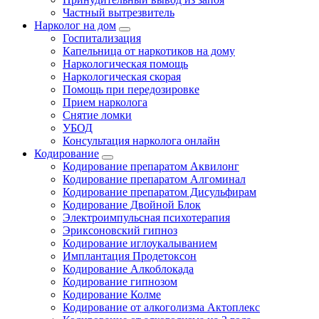
Частный вытрезвитель
Нарколог на дом
Госпитализация
Капельница от наркотиков на дому
Наркологическая помощь
Наркологическая скорая
Помощь при передозировке
Прием нарколога
Снятие ломки
УБОД
Консультация нарколога онлайн
Кодирование
Кодирование препаратом Аквилонг
Кодирование препаратом Алгоминал
Кодирование препаратом Дисульфирам
Кодирование Двойной Блок
Электроимпульсная психотерапия
Эриксоновский гипноз
Кодирование иглоукалыванием
Имплантация Продетоксон
Кодирование Алкоблокада
Кодирование гипнозом
Кодирование Колме
Кодирование от алкоголизма Актоплекс