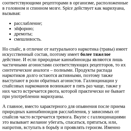
соответствующими рецепторами в организме, расположенные
в головном и спинном мозге. Spice действует как марихуана,
вызывая:
расслабление;
эйфорию;
дремоты;
смешливость.
Но спайс, в отличие от натурального наркотика (травы) имеет
искусственный состав, поэтому имеет
более тяжелое
действие. И если природные каннабиноиды являются лишь
частичными агонистами соответствующих рецепторов, то их
синтетические аналоги – полными. Продукты распада
наркотиков долго остаются активными, поэтому также
выступают в роли обратных агонистов. Галлюцинации у
спайсовых наркоманов возникают в пять раз чаще, также у
них часто встречается рвота, которой практически не бывает
при употреблении марихуаны.
А главное, вместо характерного для опьянения после приема
природных каннабиноидов расслабления, у зависимых от
спайсов часто встречается тревога. Вкупе с галлюцинациями
это вызывает желание убегать, спасаться, прятаться, или,
напротив, вступать в борьбу и проявлять героизм. Именно