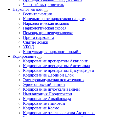
Частный вытрезвитель
Нарколог на дом
Госпитализация
Капельница от наркотиков на дому
Наркологическая помощь
Наркологическая скорая
Помощь при передозировке
Прием нарколога
Снятие ломки
УБОД
Консультация нарколога онлайн
Кодирование
Кодирование препаратом Аквилонг
Кодирование препаратом Алгоминал
Кодирование препаратом Дисульфирам
Кодирование Двойной Блок
Электроимпульсная психотерапия
Эриксоновский гипноз
Кодирование иглоукалыванием
Имплантация Продетоксон
Кодирование Алкоблокада
Кодирование гипнозом
Кодирование Колме
Кодирование от алкоголизма Актоплекс