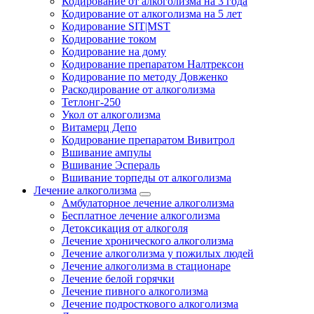
Кодирование от алкоголизма на 3 года
Кодирование от алкоголизма на 5 лет
Кодирование SIT|MST
Кодирование током
Кодирование на дому
Кодирование препаратом Налтрексон
Кодирование по методу Довженко
Раскодирование от алкоголизма
Тетлонг-250
Укол от алкоголизма
Витамерц Депо
Кодирование препаратом Вивитрол
Вшивание ампулы
Вшивание Эспераль
Вшивание торпеды от алкоголизма
Лечение алкоголизма
Амбулаторное лечение алкоголизма
Бесплатное лечение алкоголизма
Детоксикация от алкоголя
Лечение хронического алкоголизма
Лечение алкоголизма у пожилых людей
Лечение алкоголизма в стационаре
Лечение белой горячки
Лечение пивного алкоголизма
Лечение подросткового алкоголизма