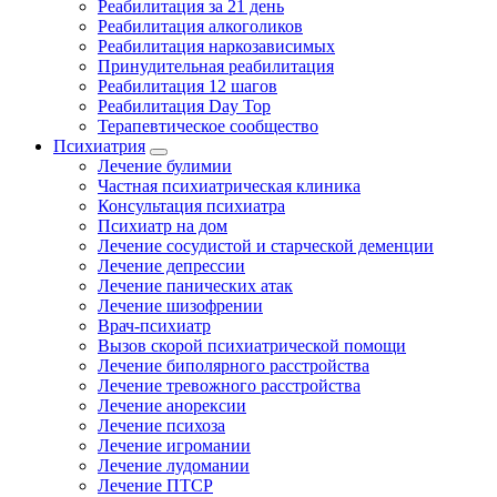
Реабилитация за 21 день
Реабилитация алкоголиков
Реабилитация наркозависимых
Принудительная реабилитация
Реабилитация 12 шагов
Реабилитация Day Top
Терапевтическое сообщество
Психиатрия
Лечение булимии
Частная психиатрическая клиника
Консультация психиатра
Психиатр на дом
Лечение сосудистой и старческой деменции
Лечение депрессии
Лечение панических атак
Лечение шизофрении
Врач-психиатр
Вызов скорой психиатрической помощи
Лечение биполярного расстройства
Лечение тревожного расстройства
Лечение анорексии
Лечение психоза
Лечение игромании
Лечение лудомании
Лечение ПТСР