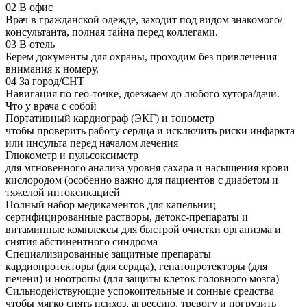
02
В офис
Врач в гражданской одежде, заходит под видом знакомого/
консультанта, полная тайна перед коллегами.
03
В отель
Берем документы для охраны, проходим без привлечения
внимания к номеру.
04
За город/СНТ
Навигация по гео-точке, доезжаем до любого хутора/дачи.
Что у врача с собой
Портативный кардиограф (ЭКГ) и тонометр
чтобы проверить работу сердца и исключить риски инфаркта
или инсульта перед началом лечения
Глюкометр и пульсоксиметр
для мгновенного анализа уровня сахара и насыщения крови
кислородом (особенно важно для пациентов с диабетом и
тяжелой интоксикацией
Полный набор медикаментов для капельниц
сертифицированные растворы, детокс-препараты и
витаминные комплексы для быстрой очистки организма и
снятия абстинентного синдрома
Специализированные защитные препараты
кардиопротекторы (для сердца), гепатопротекторы (для
печени) и ноотропы (для защиты клеток головного мозга)
Сильнодействующие успокоительные и сонные средства
чтобы мягко снять психоз, агрессию, тревогу и погрузить