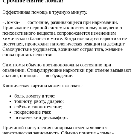
Срочное снятие ломки!
Эффективная помощь в трудную минуту.
«Ломка» — состояние, развивающееся при наркомании.
Привыкание нервной системы к постоянному получению
психоактивного вещества сопровождается изменением
химического баланса в мозге. Когда новая доза наркотика не
поступает, происходит патологическая реакция на дефицит.
Самочувствие ухудшается, возникает острая тяга, желание
снова принять вещество.
Симптомы обычно противоположны состоянию при
опьянении. Стимулирующие наркотики при отмене вызывают
апатию, опиоиды — возбуждение.
Клиническая картина может включать:
боль, ломоту в теле;
тошноту, рвоту, диарею;
слёзо- и слюнотечение;
покраснение глаз;
психический дискомфорт.
Причиной наступления синдрома отмены является
наркотическая зависимость. Обычно понятие «ломка»