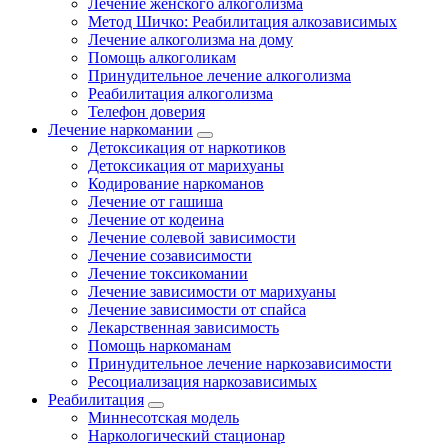
Лечение женского алкоголизма
Метод Шичко: Реабилитация алкозависимых
Лечение алкоголизма на дому
Помощь алкоголикам
Принудительное лечение алкоголизма
Реабилитация алкоголизма
Телефон доверия
Лечение наркомании
Детоксикация от наркотиков
Детоксикация от марихуаны
Кодирование наркоманов
Лечение от гашиша
Лечение от кодеина
Лечение солевой зависимости
Лечение созависимости
Лечение токсикомании
Лечение зависимости от марихуаны
Лечение зависимости от спайса
Лекарственная зависимость
Помощь наркоманам
Принудительное лечение наркозависимости
Ресоциализация наркозависимых
Реабилитация
Миннесотская модель
Наркологический стационар