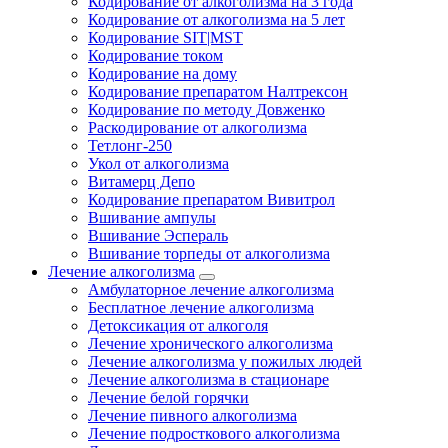
Кодирование от алкоголизма на 3 года
Кодирование от алкоголизма на 5 лет
Кодирование SIT|MST
Кодирование током
Кодирование на дому
Кодирование препаратом Налтрексон
Кодирование по методу Довженко
Раскодирование от алкоголизма
Тетлонг-250
Укол от алкоголизма
Витамерц Депо
Кодирование препаратом Вивитрол
Вшивание ампулы
Вшивание Эспераль
Вшивание торпеды от алкоголизма
Лечение алкоголизма
Амбулаторное лечение алкоголизма
Бесплатное лечение алкоголизма
Детоксикация от алкоголя
Лечение хронического алкоголизма
Лечение алкоголизма у пожилых людей
Лечение алкоголизма в стационаре
Лечение белой горячки
Лечение пивного алкоголизма
Лечение подросткового алкоголизма