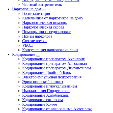
Частный вытрезвитель
Нарколог на дом
Госпитализация
Капельница от наркотиков на дому
Наркологическая помощь
Наркологическая скорая
Помощь при передозировке
Прием нарколога
Снятие ломки
УБОД
Консультация нарколога онлайн
Кодирование
Кодирование препаратом Аквилонг
Кодирование препаратом Алгоминал
Кодирование препаратом Дисульфирам
Кодирование Двойной Блок
Электроимпульсная психотерапия
Эриксоновский гипноз
Кодирование иглоукалыванием
Имплантация Продетоксон
Кодирование Алкоблокада
Кодирование гипнозом
Кодирование Колме
Кодирование от алкоголизма Актоплекс