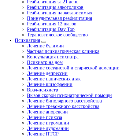
Реабилитация за 21 день
Реабилитация алкоголиков
Реабилитация наркозависимых
Принудительная реабилитация
Реабилитация 12 шагов
Реабилитация Day Top
Терапевтическое сообщество
Психиатрия
Лечение булимии
Частная психиатрическая клиника
Консультация психиатра
Психиатр на дом
Лечение сосудистой и старческой деменции
Лечение депрессии
Лечение панических атак
Лечение шизофрении
Врач-психиатр
Вызов скорой психиатрической помощи
Лечение биполярного расстройства
Лечение тревожного расстройства
Лечение анорексии
Лечение психоза
Лечение игромании
Лечение лудомании
Лечение ПТСР