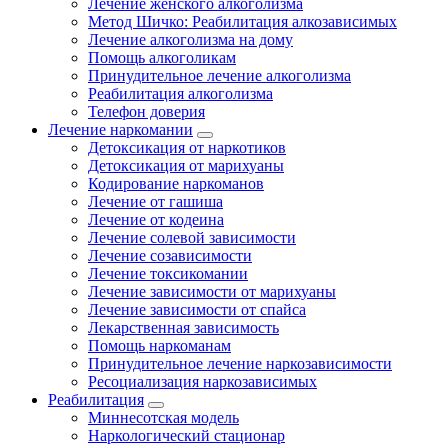
Лечение женского алкоголизма
Метод Шичко: Реабилитация алкозависимых
Лечение алкоголизма на дому
Помощь алкоголикам
Принудительное лечение алкоголизма
Реабилитация алкоголизма
Телефон доверия
Лечение наркомании
Детоксикация от наркотиков
Детоксикация от марихуаны
Кодирование наркоманов
Лечение от гашиша
Лечение от кодеина
Лечение солевой зависимости
Лечение созависимости
Лечение токсикомании
Лечение зависимости от марихуаны
Лечение зависимости от спайса
Лекарственная зависимость
Помощь наркоманам
Принудительное лечение наркозависимости
Ресоциализация наркозависимых
Реабилитация
Миннесотская модель
Наркологический стационар