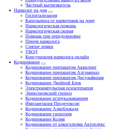
Частный вытрезвитель
Нарколог на дом
Госпитализация
Капельница от наркотиков на дому
Наркологическая помощь
Наркологическая скорая
Помощь при передозировке
Прием нарколога
Снятие ломки
УБОД
Консультация нарколога онлайн
Кодирование
Кодирование препаратом Аквилонг
Кодирование препаратом Алгоминал
Кодирование препаратом Дисульфирам
Кодирование Двойной Блок
Электроимпульсная психотерапия
Эриксоновский гипноз
Кодирование иглоукалыванием
Имплантация Продетоксон
Кодирование Алкоблокада
Кодирование гипнозом
Кодирование Колме
Кодирование от алкоголизма Актоплекс