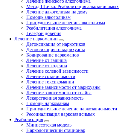
Лечение женского алкоголизма
Метод Шичко: Реабилитация алкозависимых
Лечение алкоголизма на дому
Помощь алкоголикам
Принудительное лечение алкоголизма
Реабилитация алкоголизма
Телефон доверия
Лечение наркомании
Детоксикация от наркотиков
Детоксикация от марихуаны
Кодирование наркоманов
Лечение от гашиша
Лечение от кодеина
Лечение солевой зависимости
Лечение созависимости
Лечение токсикомании
Лечение зависимости от марихуаны
Лечение зависимости от спайса
Лекарственная зависимость
Помощь наркоманам
Принудительное лечение наркозависимости
Ресоциализация наркозависимых
Реабилитация
Миннесотская модель
Наркологический стационар