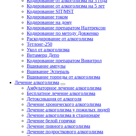
Кодирование от алкоголизма на 3 года
Кодирование от алкоголизма на 5 лет
Кодирование SIT|MST
Кодирование током
Кодирование на дому
Кодирование препаратом Налтрексон
Кодирование по методу Довженко
Раскодирование от алкоголизма
Тетлонг-250
Укол от алкоголизма
Витамерц Депо
Кодирование препаратом Вивитрол
Вшивание ампулы
Вшивание Эспераль
Вшивание торпеды от алкоголизма
Лечение алкоголизма
Амбулаторное лечение алкоголизма
Бесплатное лечение алкоголизма
Детоксикация от алкоголя
Лечение хронического алкоголизма
Лечение алкоголизма у пожилых людей
Лечение алкоголизма в стационаре
Лечение белой горячки
Лечение пивного алкоголизма
Лечение подросткового алкоголизма