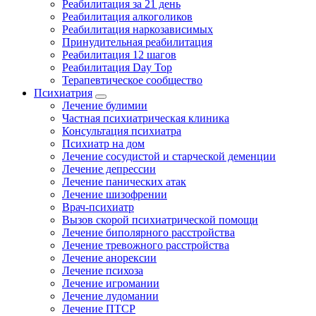
Реабилитация за 21 день
Реабилитация алкоголиков
Реабилитация наркозависимых
Принудительная реабилитация
Реабилитация 12 шагов
Реабилитация Day Top
Терапевтическое сообщество
Психиатрия
Лечение булимии
Частная психиатрическая клиника
Консультация психиатра
Психиатр на дом
Лечение сосудистой и старческой деменции
Лечение депрессии
Лечение панических атак
Лечение шизофрении
Врач-психиатр
Вызов скорой психиатрической помощи
Лечение биполярного расстройства
Лечение тревожного расстройства
Лечение анорексии
Лечение психоза
Лечение игромании
Лечение лудомании
Лечение ПТСР