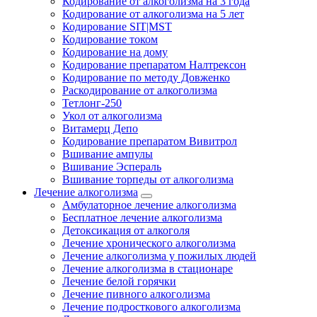
Кодирование от алкоголизма на 3 года
Кодирование от алкоголизма на 5 лет
Кодирование SIT|MST
Кодирование током
Кодирование на дому
Кодирование препаратом Налтрексон
Кодирование по методу Довженко
Раскодирование от алкоголизма
Тетлонг-250
Укол от алкоголизма
Витамерц Депо
Кодирование препаратом Вивитрол
Вшивание ампулы
Вшивание Эспераль
Вшивание торпеды от алкоголизма
Лечение алкоголизма
Амбулаторное лечение алкоголизма
Бесплатное лечение алкоголизма
Детоксикация от алкоголя
Лечение хронического алкоголизма
Лечение алкоголизма у пожилых людей
Лечение алкоголизма в стационаре
Лечение белой горячки
Лечение пивного алкоголизма
Лечение подросткового алкоголизма