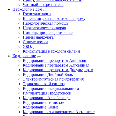
Частный вытрезвитель
Нарколог на дом
Госпитализация
Капельница от наркотиков на дому
Наркологическая помощь
Наркологическая скорая
Помощь при передозировке
Прием нарколога
Снятие ломки
УБОД
Консультация нарколога онлайн
Кодирование
Кодирование препаратом Аквилонг
Кодирование препаратом Алгоминал
Кодирование препаратом Дисульфирам
Кодирование Двойной Блок
Электроимпульсная психотерапия
Эриксоновский гипноз
Кодирование иглоукалыванием
Имплантация Продетоксон
Кодирование Алкоблокада
Кодирование гипнозом
Кодирование Колме
Кодирование от алкоголизма Актоплекс