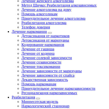
Лечение женского алкоголизма
Метод Шичко: Реабилитация алкозависимых
Лечение алкоголизма на дому
Помощь алкоголикам
Принудительное лечение алкоголизма
Реабилитация алкоголизма
Телефон доверия
Лечение наркомании
Детоксикация от наркотиков
Детоксикация от марихуаны
Кодирование наркоманов
Лечение от гашиша
Лечение от кодеина
Лечение солевой зависимости
Лечение созависимости
Лечение токсикомании
Лечение зависимости от марихуаны
Лечение зависимости от спайса
Лекарственная зависимость
Помощь наркоманам
Принудительное лечение наркозависимости
Ресоциализация наркозависимых
Реабилитация
Миннесотская модель
Наркологический стационар